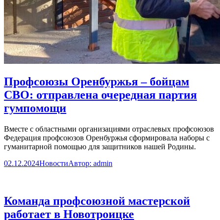
Профсоюзы Оренбуржья – бойцам
СВО: отправлена очередная партия
гумпомощи
Вместе с областными организациями отраслевых профсоюзов
Федерация профсоюзов Оренбуржья сформировала наборы с
гуманитарной помощью для защитников нашей Родины.
02.12.2024
Новости
Автор:
admin
Команда профсоюзной мастерской
работает в Новотроицке