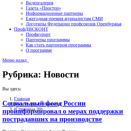
Видеогалерея
Газета «Простор»
Информационные партнеры
Ежегодная премия журналистам СМИ
Логотипы Федерации профсоюзов Оренбуржья
ПрофДИСКОНТ
Профкурорт
Партнеры программы
Как стать партнером программы
О программе
Меню
назад
Рубрика:
Новости
Вы здесь:
Главная
Социальный фонд России
В категории: "Новости"
(Страница 20)
проинформировал о мерах поддержки
пострадавших на производстве