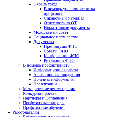
Охрана труда
В помощь уполномоченным
профсоюза
Справочный материал
Отчетность по ОТ
Нормативные документы
Молодежный совет
Социальное партнерство
Документы
Президиумы ФПО
Советы ФПО
Конференции ФПО
Резолюции ФПО
В помощь профактивисту
Информационная работа
Агитационная продукция
Полезная информация
Презентации
Методические рекомендации
Конкурсы-проекты
Партнеры и Соглашения
Профсоюзные награды
Профсоюзное обучение
Работодателям
Работодатель и профсоюз