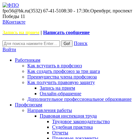
fpo56@bk.ru
(3532) 67-41-51
08:30 - 17:30
г.Оренбург, проспект
Победы 11
ВКонтакте
Запись на прием
|
Написать сообщение
Поиск
Войти
Работникам
Как вступить в профсоюз
Как создать профсоюз за три шага
Преимущества члена профсоюза
Как получить правовую защиту
Запись на прием
Онлайн-обращение
Дополнительное профессиональное образование
Профсоюзам
Направления работы
Правовая инспекция труда
Трудовое законодательство
Судебная практика
Отчеты
Правовые документы