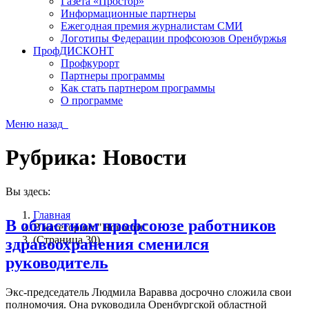
Газета «Простор»
Информационные партнеры
Ежегодная премия журналистам СМИ
Логотипы Федерации профсоюзов Оренбуржья
ПрофДИСКОНТ
Профкурорт
Партнеры программы
Как стать партнером программы
О программе
Меню
назад
Рубрика:
Новости
Вы здесь:
Главная
В областном профсоюзе работников
В категории: "Новости"
(Страница 30)
здравоохранения сменился
руководитель
Экс-председатель Людмила Варавва досрочно сложила свои
полномочия. Она руководила Оренбургской областной