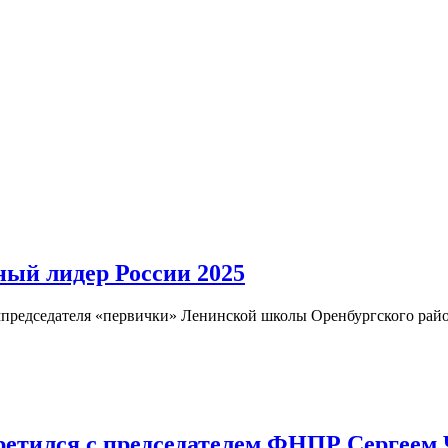
ый лидер России 2025
мпредседателя «первички» Ленинской школы Оренбургского рай
ретился с председателем ФНПР Сергеем