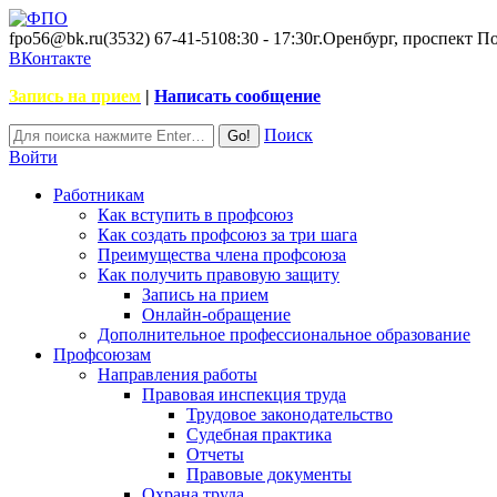
fpo56@bk.ru
(3532) 67-41-51
08:30 - 17:30
г.Оренбург, проспект П
ВКонтакте
Запись на прием
|
Написать сообщение
Поиск
Войти
Работникам
Как вступить в профсоюз
Как создать профсоюз за три шага
Преимущества члена профсоюза
Как получить правовую защиту
Запись на прием
Онлайн-обращение
Дополнительное профессиональное образование
Профсоюзам
Направления работы
Правовая инспекция труда
Трудовое законодательство
Судебная практика
Отчеты
Правовые документы
Охрана труда