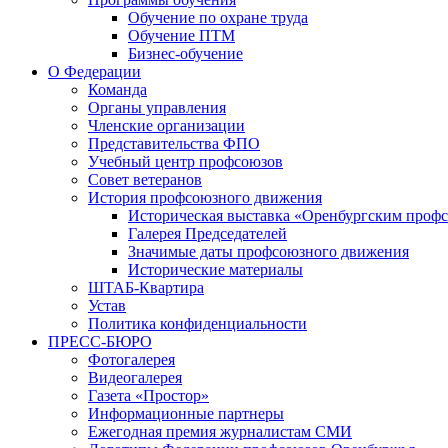
Обучение по охране труда
Обучение ПТМ
Бизнес-обучение
О Федерации
Команда
Органы управления
Членские организации
Представительства ФПО
Учебный центр профсоюзов
Совет ветеранов
История профсоюзного движения
Историческая выставка «Оренбургским профс
Галерея Председателей
Значимые даты профсоюзного движения
Исторические материалы
ШТАБ-Квартира
Устав
Политика конфиденциальности
ПРЕСС-БЮРО
Фотогалерея
Видеогалерея
Газета «Простор»
Информационные партнеры
Ежегодная премия журналистам СМИ