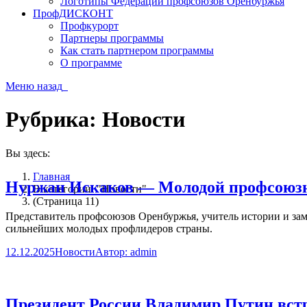
Логотипы Федерации профсоюзов Оренбуржья
ПрофДИСКОНТ
Профкурорт
Партнеры программы
Как стать партнером программы
О программе
Меню
назад
Рубрика:
Новости
Вы здесь:
Главная
Нуржан Искаков — Молодой профсоюзн
В категории: "Новости"
(Страница 11)
Представитель профсоюзов Оренбуржья, учитель истории и за
сильнейших молодых профлидеров страны.
12.12.2025
Новости
Автор:
admin
Президент России Владимир Путин вст