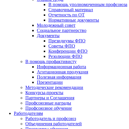
В помощь уполномоченным профсоюза
Справочный материал
Отчетность по ОТ
Нормативные документы
Молодежный совет
Социальное партнерство
Документы
Президиумы ФПО
Советы ФПО
Конференции ФПО
Резолюции ФПО
В помощь профактивисту
Информационная работа
Агитационная продукция
Полезная информация
Презентации
Методические рекомендации
Конкурсы-проекты
Партнеры и Соглашения
Профсоюзные награды
Профсоюзное обучение
Работодателям
Работодатель и профсоюз
Объединения работодателей
Программы обучения