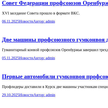
Совет Федерации профсоюзов Оренбурж
XVI заседание Совета прошло в формате ВКС.
06.11.2025
Новости
Автор:
admin
Две машины профсоюзного гумконвоя д
Гуманитарный конвой профсоюзов Оренбуржья завершил трехд
05.11.2025
Новости
Автор:
admin
Первые автомобили гумконвоя профсою
Профлидеры доставили в Курск две машины участникам специ
29.10.2025
Новости
Автор:
admin