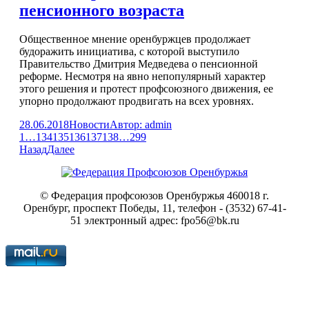
пенсионного возраста
Общественное мнение оренбуржцев продолжает
будоражить инициатива, с которой выступило
Правительство Дмитрия Медведева о пенсионной
реформе. Несмотря на явно непопулярный характер
этого решения и протест профсоюзного движения, ее
упорно продолжают продвигать на всех уровнях.
28.06.2018
Новости
Автор:
admin
1
…
134
135
136
137
138
…
299
Назад
Далее
© Федерация профсоюзов Оренбуржья 460018 г.
Оренбург, проспект Победы, 11, телефон - (3532) 67-41-
51 электронный адрес: fpo56@bk.ru