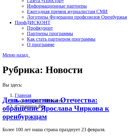
Газета «Простор»
Информационные партнеры
Ежегодная премия журналистам СМИ
Логотипы Федерации профсоюзов Оренбуржья
ПрофДИСКОНТ
Профкурорт
Партнеры программы
Как стать партнером программы
О программе
Меню
назад
Рубрика:
Новости
Вы здесь:
Главная
День защитника Отечества:
В категории: "Новости"
(Страница 49)
обращение Ярослава Чиркова к
оренбуржцам
Более 100 лет наша страна празднует 23 февраля.