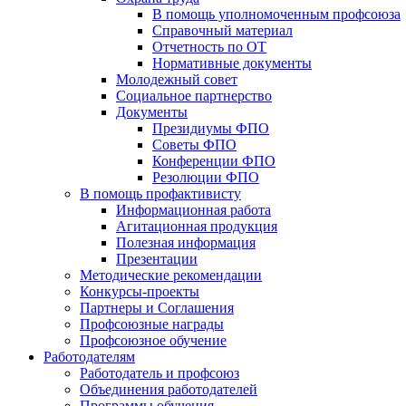
В помощь уполномоченным профсоюза
Справочный материал
Отчетность по ОТ
Нормативные документы
Молодежный совет
Социальное партнерство
Документы
Президиумы ФПО
Советы ФПО
Конференции ФПО
Резолюции ФПО
В помощь профактивисту
Информационная работа
Агитационная продукция
Полезная информация
Презентации
Методические рекомендации
Конкурсы-проекты
Партнеры и Соглашения
Профсоюзные награды
Профсоюзное обучение
Работодателям
Работодатель и профсоюз
Объединения работодателей
Программы обучения