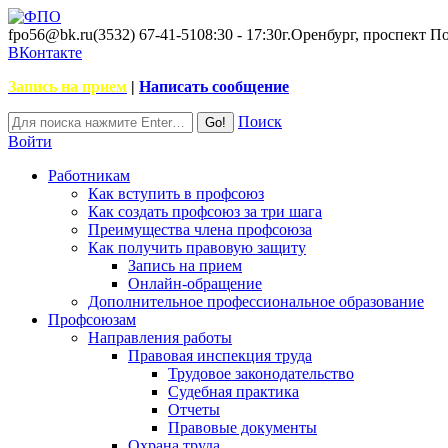
fpo56@bk.ru
(3532) 67-41-51
08:30 - 17:30
г.Оренбург, проспект П
ВКонтакте
Запись на прием
|
Написать сообщение
Поиск
Войти
Работникам
Как вступить в профсоюз
Как создать профсоюз за три шага
Преимущества члена профсоюза
Как получить правовую защиту
Запись на прием
Онлайн-обращение
Дополнительное профессиональное образование
Профсоюзам
Направления работы
Правовая инспекция труда
Трудовое законодательство
Судебная практика
Отчеты
Правовые документы
Охрана труда