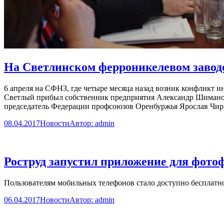
На Светлинском ферроникелевом заводе
6 апреля на СФНЗ, где четыре месяца назад возник конфликт и
Светлый прибыл собственник предприятия Александр Шиманов. 
председатель Федерации профсоюзов Оренбуржья Ярослав Чи
08.04.2017
Новости
Автор:
admin
Роструд запустил приложение для фото
Пользователям мобильных телефонов стало доступно бесплатн
06.04.2017
Новости
Автор:
admin