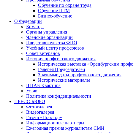
Обучение по охране труда
Обучение ПТМ
Бизнес-обучение
О Федерации
Команда
Органы управления
Членские организации
Представительства ФПО
Учебный центр профсоюзов
Совет ветеранов
История профсоюзного движения
Историческая выставка «Оренбургским профс
Галерея Председателей
Значимые даты профсоюзного движения
Исторические материалы
ШТАБ-Квартира
Устав
Политика конфиденциальности
ПРЕСС-БЮРО
Фотогалерея
Видеогалерея
Газета «Простор»
Информационные партнеры
Ежегодная премия журналистам СМИ