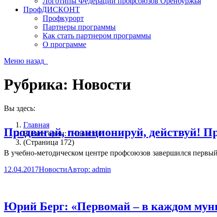
Логотипы Федерации профсоюзов Оренбуржья
ПрофДИСКОНТ
Профкурорт
Партнеры программы
Как стать партнером программы
О программе
Меню
назад
Рубрика:
Новости
Вы здесь:
Главная
Продвигай, позиционируй, действуй! 
В категории: "Новости"
(Страница 172)
В учебно-методическом центре профсоюзов завершился первый
12.04.2017
Новости
Автор:
admin
Юрий Берг: «Первомай – в каждом мун