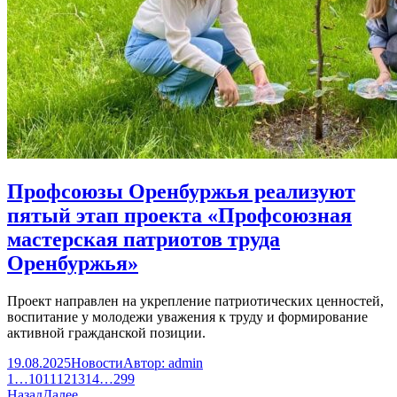
Профсоюзы Оренбуржья реализуют
пятый этап проекта «Профсоюзная
мастерская патриотов труда
Оренбуржья»
Проект направлен на укрепление патриотических ценностей,
воспитание у молодежи уважения к труду и формирование
активной гражданской позиции.
19.08.2025
Новости
Автор:
admin
1
…
10
11
12
13
14
…
299
Назад
Далее