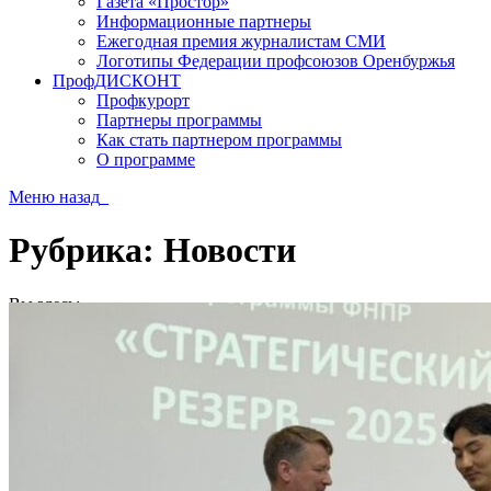
Газета «Простор»
Информационные партнеры
Ежегодная премия журналистам СМИ
Логотипы Федерации профсоюзов Оренбуржья
ПрофДИСКОНТ
Профкурорт
Партнеры программы
Как стать партнером программы
О программе
Меню
назад
Рубрика:
Новости
Вы здесь:
Главная
В категории: "Новости"
(Страница 12)