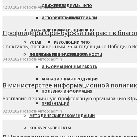
ДВИЖЕНИЯ
ПРЕЗИДИУМЫ ФПО
12.03.2021
Новости
Автор:
admin
ИСТОРИЧЕСКИЕ МАТЕРИАЛЫ
СОВЕТЫ ФПО
ШТАБ-КВАРТИРА
КОНФЕРЕНЦИИ ФПО
Профлидеры Оренбуржья сыграют в благот
УСТАВ
РЕЗОЛЮЦИИ ФПО
Спектакль, посвященный 76-й годовщине Победы в Вел
В ПОМОЩЬ ПРОФАКТИВИСТУ
ПОЛИТИКА КОНФИДЕНЦИАЛЬНОСТИ
04.03.2021
Новости
Автор:
admin
ИНФОРМАЦИОННАЯ РАБОТА
АГИТАЦИОННАЯ ПРОДУКЦИЯ
В министерстве информационной политик
ПОЛЕЗНАЯ ИНФОРМАЦИЯ
Возглавил первичную профсоюзную организацию Юри
ПРЕЗЕНТАЦИИ
02.03.2021
Новости
Автор:
admin
МЕТОДИЧЕСКИЕ РЕКОМЕНДАЦИИ
КОНКУРСЫ-ПРОЕКТЫ