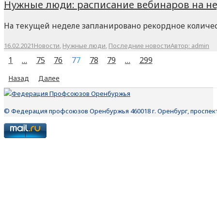
Нужные люди: расписание вебинаров на не
На текущей неделе запланировано рекордное количес
16.02.2021
Новости
,
Нужные люди
,
Последние новости
Автор:
admin
1
…
75
76
77
78
79
…
299
Назад
Далее
© Федерация профсоюзов Оренбуржья 460018 г. Оренбург, проспект П