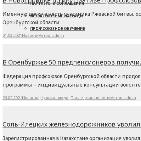
В Новотроицке по инициативе профсоюзов
ПАРТНЕРЫ И СОГЛАШЕНИЯ
Именную доску в честь участника Ржевской битвы, о
ПРОФСОЮЗНЫЕ НАГРАДЫ
Оренбургской области.
ПРОФСОЮЗНОЕ ОБУЧЕНИЕ
01.03.2021
Новости
Автор:
admin
В Оренбуржье 50 предпенсионеров получи
Федерация профсоюзов Оренбургской области продол
программы – индивидуальные консультации волонте
26.02.2021
Новости
,
Нужные люди
,
Последние новости
Автор:
admin
Соль-Илецких железнодорожников уволили
Зарегистрированная в Казахстане организация уволил