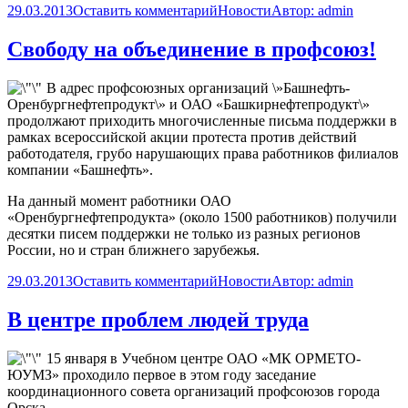
29.03.2013
Оставить комментарий
Новости
Автор:
admin
Свободу на объединение в профсоюз!
В адрес профсоюзных организаций \»Башнефть-
Оренбургнефтепродукт\» и ОАО «Башкирнефтепродукт\»
продолжают приходить многочисленные письма поддержки в
рамках всероссийской акции протеста против действий
работодателя, грубо нарушающих права работников филиалов
компании «Башнефть».
На данный момент работники ОАО
«Оренбургнефтепродукта» (около 1500 работников) получили
десятки писем поддержки не только из разных регионов
России, но и стран ближнего зарубежья.
29.03.2013
Оставить комментарий
Новости
Автор:
admin
В центре проблем людей труда
15 января в Учебном центре ОАО «МК ОРМЕТО-
ЮУМЗ» проходило первое в этом году заседание
координационного совета организаций профсоюзов города
Орска.