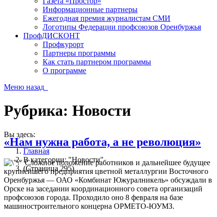
Газета «Простор»
Информационные партнеры
Ежегодная премия журналистам СМИ
Логотипы Федерации профсоюзов Оренбуржья
ПрофДИСКОНТ
Профкурорт
Партнеры программы
Как стать партнером программы
О программе
Меню
назад
Рубрика:
Новости
Вы здесь:
«Нам нужна работа, а не революция»
Главная
В категории: "Новости"
Сложное положение работников и дальнейшее будущее
(Страница 295)
крупнейшего предприятия цветной металлургии Восточного
Оренбуржья — ОАО «Комбинат Южуралникель» обсуждали в
Орске на заседании координационного совета организаций
профсоюзов города. Проходило оно 8 февраля на базе
машиностроительного концерна ОРМЕТО-ЮУМЗ.