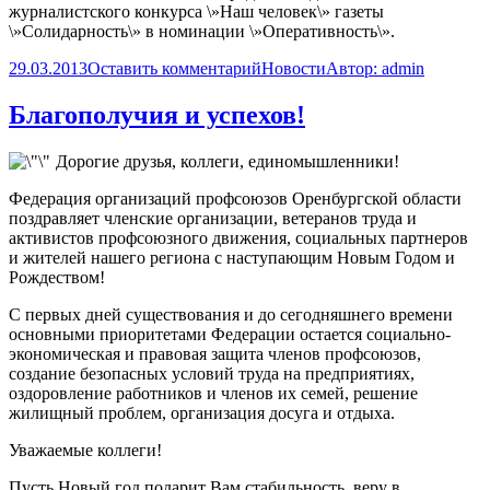
журналистского конкурса \»Наш человек\» газеты
\»Солидарность\» в номинации \»Оперативность\».
29.03.2013
Оставить комментарий
Новости
Автор:
admin
Благополучия и успехов!
Дорогие друзья, коллеги, единомышленники!
Федерация организаций профсоюзов Оренбургской области
поздравляет членские организации, ветеранов труда и
активистов профсоюзного движения, социальных партнеров
и жителей нашего региона с наступающим Новым Годом и
Рождеством!
С первых дней существования и до сегодняшнего времени
основными приоритетами Федерации остается социально-
экономическая и правовая защита членов профсоюзов,
создание безопасных условий труда на предприятиях,
оздоровление работников и членов их семей, решение
жилищный проблем, организация досуга и отдыха.
Уважаемые коллеги!
Пусть Новый год подарит Вам стабильность, веру в