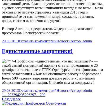
завтрашний день, благополучие, исполнение заветной мечты,
а успех сопутствует всем начинаниям всегда и во всем. Смело
открывайте первую страничку календаря 2013 года и
принимайте от нас пожелания мира, согласия, терпения,
добра, счастья и, конечно же, удачи!
Виктор Антонов, председатель Федерации организаций
профсоюзов Оренбургской области
29.03.2013
Оставить комментарий
Новости
Автор:
admin
Единственные защитники!
\»Профсоюзы -единственные, кто нас защищает\» —
такой самый популярный вариант ответа проходившего 20
декабря на телеканале \»ГТРК-Оренбург\» и его официальном
сайте голосования \»Как вы оцениваете работу профсоюзов?
Более 500 человек выразили доверие работе крупнейшей
общественной организации. Спасибо вам за поддержку!
29.03.2013
Оставить комментарий
Новости
Автор:
admin
1
…
293
294
295
296
297
…
299
Назад
Далее