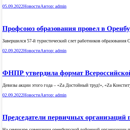
05.09.2022
Новости
Автор:
admin
Профсоюз образования провел в Оренб
Завершился 57-й туристический слет работников образования 
02.09.2022
Новости
Автор:
admin
ФНПР утвердила формат Всероссийской
Девизы акции этого года – «Zа Достойный труд!», «Zа Констит
02.09.2022
Новости
Автор:
admin
Председатели первичных организаций п
На семинаре-совещании оренбургской районной организации п