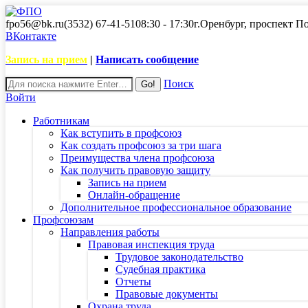
fpo56@bk.ru
(3532) 67-41-51
08:30 - 17:30
г.Оренбург, проспект П
ВКонтакте
Запись на прием
|
Написать сообщение
Поиск
Войти
Работникам
Как вступить в профсоюз
Как создать профсоюз за три шага
Преимущества члена профсоюза
Как получить правовую защиту
Запись на прием
Онлайн-обращение
Дополнительное профессиональное образование
Профсоюзам
Направления работы
Правовая инспекция труда
Трудовое законодательство
Судебная практика
Отчеты
Правовые документы
Охрана труда