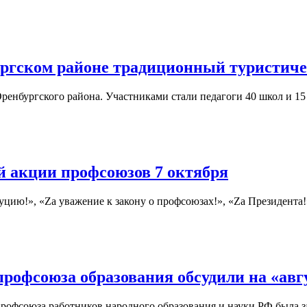
ургском районе традиционный туристиче
Оренбургского района. Участниками стали педагоги 40 школ и 1
 акции профсоюзов 7 октября
уцию!», «Zа уважение к закону о профсоюзах!», «Zа Президента!
рофсоюза образования обсудили на «авг
рофсоюза работников народного образования и науки РФ была з