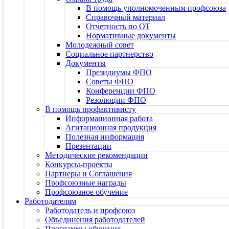
В помощь уполномоченным профсоюза
Справочный материал
Отчетность по ОТ
Нормативные документы
Молодежный совет
Социальное партнерство
Документы
Президиумы ФПО
Советы ФПО
Конференции ФПО
Резолюции ФПО
В помощь профактивисту
Информационная работа
Агитационная продукция
Полезная информация
Презентации
Методические рекомендации
Конкурсы-проекты
Партнеры и Соглашения
Профсоюзные награды
Профсоюзное обучение
Работодателям
Работодатель и профсоюз
Объединения работодателей
Программы обучения