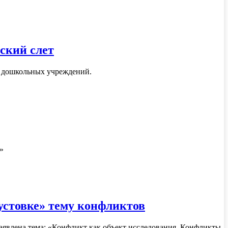
ский слет
5 дошкольных учреждений.
»
устовке» тему конфликтов
аявлена тема: «Конфликт как объект исследования. Конфликты