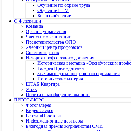
Обучение по охране труда
Обучение ПТМ
Бизнес-обучение
О Федерации
Команда
Органы управления
Членские организации
Представительства ФПО
Учебный центр профсоюзов
Совет ветеранов
История профсоюзного движения
Историческая выставка «Оренбургским профс
Галерея Председателей
Значимые даты профсоюзного движения
Исторические материалы
ШТАБ-Квартира
Устав
Политика конфиденциальности
ПРЕСС-БЮРО
Фотогалерея
Видеогалерея
Газета «Простор»
Информационные партнеры
Ежегодная премия журналистам СМИ