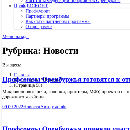
Логотипы Федерации профсоюзов Оренбуржья
ПрофДИСКОНТ
Профкурорт
Партнеры программы
Как стать партнером программы
О программе
Меню
назад
Рубрика:
Новости
Вы здесь:
Главная
Профсоюзы Оренбуржья готовятся к от
В категории: "Новости"
(Страница 58)
Микроволновые печи, колонки, принтеры, МФУ, проектор на п
дорожного хозяйства.
09.09.2022
Новости
Автор:
admin
Профсоюзы Оренбуржья приняли участи