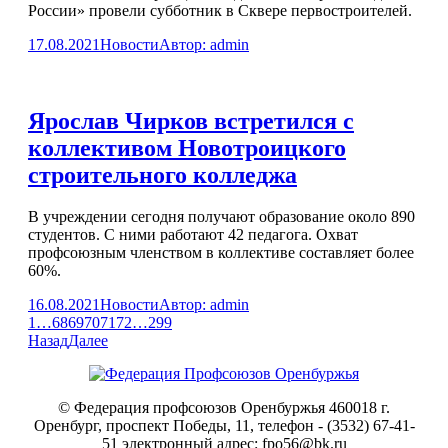
России» провели субботник в Сквере первостроителей.
17.08.2021
Новости
Автор:
admin
Ярослав Чирков встретился с
коллективом Новотроицкого
строительного колледжа
В учреждении сегодня получают образование около 890
студентов. С ними работают 42 педагога. Охват
профсоюзным членством в коллективе составляет более
60%.
16.08.2021
Новости
Автор:
admin
1
…
68
69
70
71
72
…
299
Назад
Далее
© Федерация профсоюзов Оренбуржья 460018 г.
Оренбург, проспект Победы, 11, телефон - (3532) 67-41-
51 электронный адрес: fpo56@bk.ru