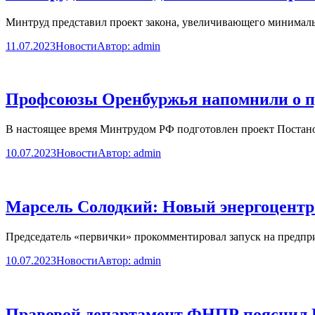
Минтруд представил проект закона, увеличивающего минимальн
11.07.2023
Новости
Автор:
admin
Профсоюзы Оренбуржья напомнили о пр
В настоящее время Минтрудом РФ подготовлен проект Постано
10.07.2023
Новости
Автор:
admin
Марсель Солодкий: Новый энергоцент
Председатель «первички» прокомментировал запуск на предпри
10.07.2023
Новости
Автор:
admin
Правовой департамент ФНПР пояснил По