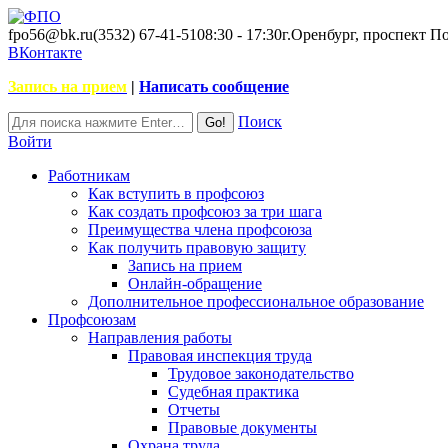
fpo56@bk.ru
(3532) 67-41-51
08:30 - 17:30
г.Оренбург, проспект П
ВКонтакте
Запись на прием
|
Написать сообщение
Поиск
Войти
Работникам
Как вступить в профсоюз
Как создать профсоюз за три шага
Преимущества члена профсоюза
Как получить правовую защиту
Запись на прием
Онлайн-обращение
Дополнительное профессиональное образование
Профсоюзам
Направления работы
Правовая инспекция труда
Трудовое законодательство
Судебная практика
Отчеты
Правовые документы
Охрана труда