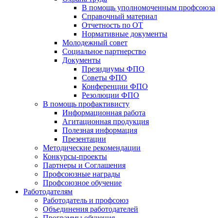
В помощь уполномоченным профсоюза
Справочный материал
Отчетность по ОТ
Нормативные документы
Молодежный совет
Социальное партнерство
Документы
Президиумы ФПО
Советы ФПО
Конференции ФПО
Резолюции ФПО
В помощь профактивисту
Информационная работа
Агитационная продукция
Полезная информация
Презентации
Методические рекомендации
Конкурсы-проекты
Партнеры и Соглашения
Профсоюзные награды
Профсоюзное обучение
Работодателям
Работодатель и профсоюз
Объединения работодателей
Программы обучения