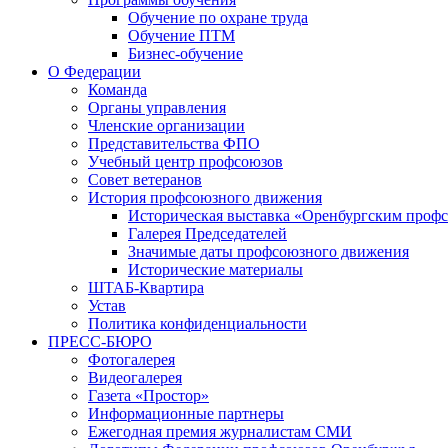
Обучение по охране труда
Обучение ПТМ
Бизнес-обучение
О Федерации
Команда
Органы управления
Членские организации
Представительства ФПО
Учебный центр профсоюзов
Совет ветеранов
История профсоюзного движения
Историческая выставка «Оренбургским профс
Галерея Председателей
Значимые даты профсоюзного движения
Исторические материалы
ШТАБ-Квартира
Устав
Политика конфиденциальности
ПРЕСС-БЮРО
Фотогалерея
Видеогалерея
Газета «Простор»
Информационные партнеры
Ежегодная премия журналистам СМИ