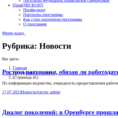
Логотипы Федерации профсоюзов Оренбуржья
ПрофДИСКОНТ
Профкурорт
Партнеры программы
Как стать партнером программы
О программе
Меню
назад
Рубрика:
Новости
Вы здесь:
Главная
Роструд разъяснил, обязан ли работода
В категории: "Новости"
(Страница 41)
По информации ведомства, очередность предоставления работн
17.07.2023
Новости
Автор:
admin
Диалог поколений: в Оренбурге прошла