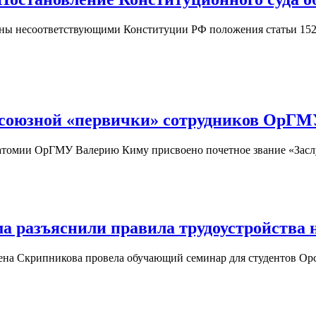
аны несоответствующими Конституции РФ положения статьи 152
фсоюзной «первички» сотрудников ОрГ
натомии ОрГМУ Валерию Киму присвоено почетное звание «Зас
а разъяснили правила трудоустройства
а Скрипникова провела обучающий семинар для студентов Орск