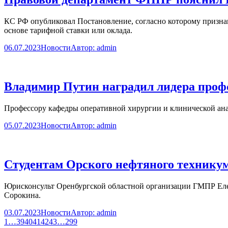
КС РФ опубликовал Постановление, согласно которому призн
основе тарифной ставки или оклада.
06.07.2023
Новости
Автор:
admin
Владимир Путин наградил лидера про
Профессору кафедры оперативной хирургии и клинической а
05.07.2023
Новости
Автор:
admin
Студентам Орского нефтяного техникум
Юрисконсульт Оренбургской областной организации ГМПР Елен
Сорокина.
03.07.2023
Новости
Автор:
admin
1
…
39
40
41
42
43
…
299