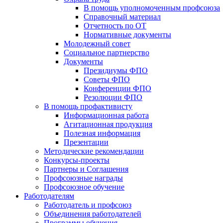
В помощь уполномоченным профсоюза
Справочный материал
Отчетность по ОТ
Нормативные документы
Молодежный совет
Социальное партнерство
Документы
Президиумы ФПО
Советы ФПО
Конференции ФПО
Резолюции ФПО
В помощь профактивисту
Информационная работа
Агитационная продукция
Полезная информация
Презентации
Методические рекомендации
Конкурсы-проекты
Партнеры и Соглашения
Профсоюзные награды
Профсоюзное обучение
Работодателям
Работодатель и профсоюз
Объединения работодателей
Программы обучения