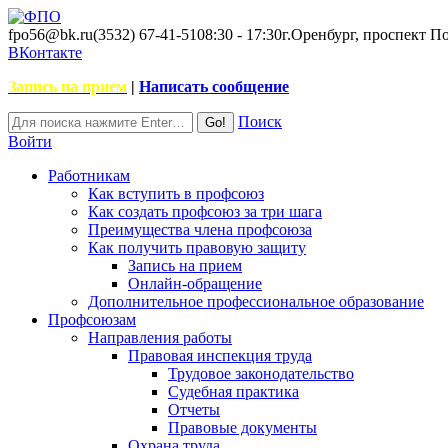
fpo56@bk.ru
(3532) 67-41-51
08:30 - 17:30
г.Оренбург, проспект П
ВКонтакте
Запись на прием
|
Написать сообщение
Поиск
Войти
Работникам
Как вступить в профсоюз
Как создать профсоюз за три шага
Преимущества члена профсоюза
Как получить правовую защиту
Запись на прием
Онлайн-обращение
Дополнительное профессиональное образование
Профсоюзам
Направления работы
Правовая инспекция труда
Трудовое законодательство
Судебная практика
Отчеты
Правовые документы
Охрана труда