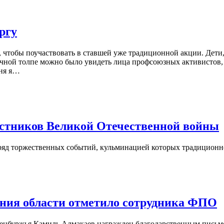
ргу
 чтобы поучаствовать в ставшей уже традиционной акции. Дети,
ячной толпе можно было увидеть лица профсоюзных активистов,
ня я…
астников Великой Отечественной войны
ряд торжественных событий, кульминацией которых традиционно с
ения области отметило сотрудника ФПО
нбуржья Камиль Алмакаев награжден благодарственным письмом