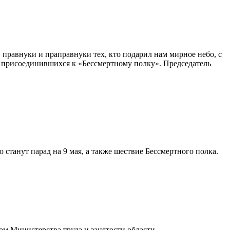
 правнуки и праправнуки тех, кто подарил нам мирное небо, с
 присоединившихся к «Бессмертному полку». Председатель
танут парад на 9 мая, а также шествие Бессмертного полка.
 Министерства труда и занятости области.