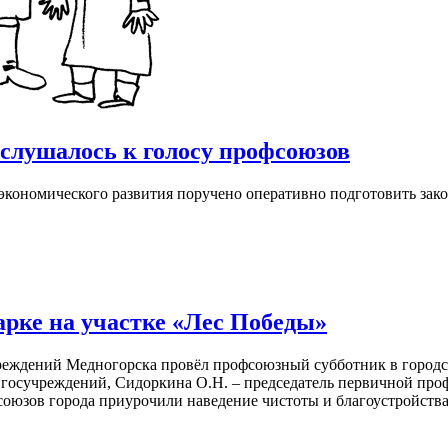
лушалось к голосу профсоюзов
экономического развития поручено оперативно подготовить зак
рке на участке «Лес Победы»
реждений Медногорска провёл профсоюзный субботник в городс
в госучреждений, Сидоркина О.Н. – председатель первичной п
союзов города приурочили наведение чистоты и благоустройст