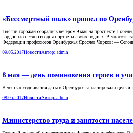
«Бессмертный полк» прошел по Оренбу
Тысячи горожан собрались вечером 9 мая на проспекте Победы,
гордостью несли сегодня портреты своих родных. В многотыс
Федерации профсоюзов Оренбуржья Ярослав Чирков: — Сегод
09.05.2017
Новости
Автор:
admin
8 мая — день поминовения героев и уч
В честь празднования даты в Оренбурге запланировали целый 
08.05.2017
Новости
Автор:
admin
Министерство труда и занятости насел
Главный правовой инспектор труда Федерации профсоюзов Оре