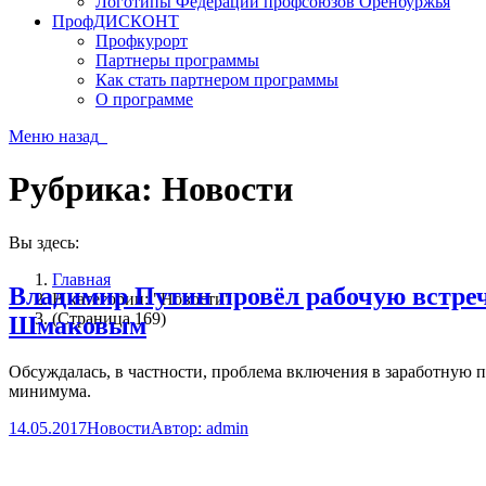
Логотипы Федерации профсоюзов Оренбуржья
ПрофДИСКОНТ
Профкурорт
Партнеры программы
Как стать партнером программы
О программе
Меню
назад
Рубрика:
Новости
Вы здесь:
Главная
Владимир Путин провёл рабочую встре
В категории: "Новости"
(Страница 169)
Шмаковым
Обсуждалась, в частности, проблема включения в заработную
минимума.
14.05.2017
Новости
Автор:
admin