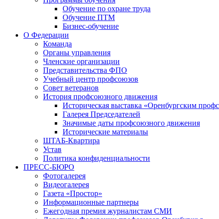
Обучение по охране труда
Обучение ПТМ
Бизнес-обучение
О Федерации
Команда
Органы управления
Членские организации
Представительства ФПО
Учебный центр профсоюзов
Совет ветеранов
История профсоюзного движения
Историческая выставка «Оренбургским профс
Галерея Председателей
Значимые даты профсоюзного движения
Исторические материалы
ШТАБ-Квартира
Устав
Политика конфиденциальности
ПРЕСС-БЮРО
Фотогалерея
Видеогалерея
Газета «Простор»
Информационные партнеры
Ежегодная премия журналистам СМИ