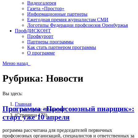
Видеогалерея
Газета «Простор»
Информационные партнеры
Ежегодная премия журналистам СМИ
Логотипы Федерации профсоюзов Оренбуржья
ПрофДИСКОНТ
Профкурорт
Партнеры программы
Как стать партнером программы
О программе
Меню
назад
Рубрика:
Новости
Вы здесь:
Главная
Программа «Профсоюзный пиарщик»:
В категории: "Новости"
(Страница 173)
старт уже 10 апреля
рограмма рассчитана для председателей первичных
профсоюзных организаций, специалистов и ответственных за