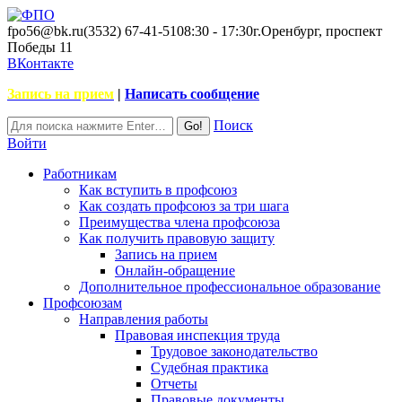
fpo56@bk.ru
(3532) 67-41-51
08:30 - 17:30
г.Оренбург, проспект
Победы 11
ВКонтакте
Запись на прием
|
Написать сообщение
Поиск
Войти
Работникам
Как вступить в профсоюз
Как создать профсоюз за три шага
Преимущества члена профсоюза
Как получить правовую защиту
Запись на прием
Онлайн-обращение
Дополнительное профессиональное образование
Профсоюзам
Направления работы
Правовая инспекция труда
Трудовое законодательство
Судебная практика
Отчеты
Правовые документы