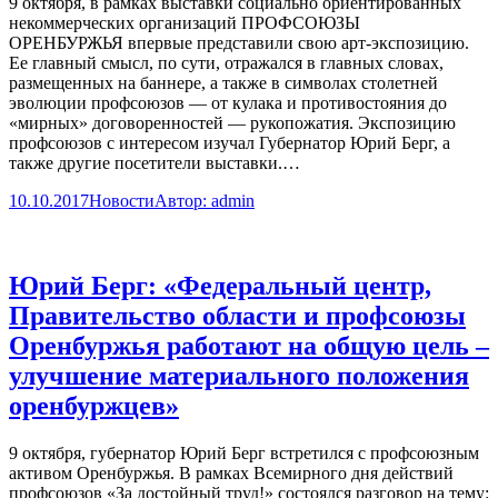
9 октября, в рамках выставки социально ориентированных
некоммерческих организаций ПРОФСОЮЗЫ
ОРЕНБУРЖЬЯ впервые представили свою арт-экспозицию.
Ее главный смысл, по сути, отражался в главных словах,
размещенных на баннере, а также в символах столетней
эволюции профсоюзов — от кулака и противостояния до
«мирных» договоренностей — рукопожатия. Экспозицию
профсоюзов с интересом изучал Губернатор Юрий Берг, а
также другие посетители выставки.…
10.10.2017
Новости
Автор:
admin
Юрий Берг: «Федеральный центр,
Правительство области и профсоюзы
Оренбуржья работают на общую цель –
улучшение материального положения
оренбуржцев»
9 октября, губернатор Юрий Берг встретился с профсоюзным
активом Оренбуржья. В рамках Всемирного дня действий
профсоюзов «За достойный труд!» состоялся разговор на тему: