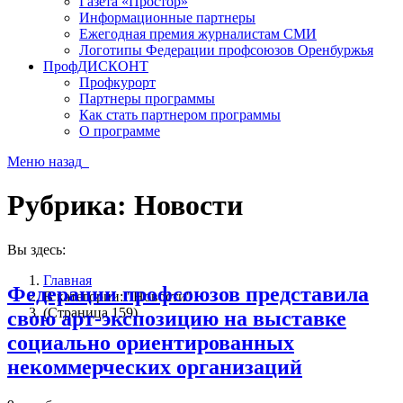
Газета «Простор»
Информационные партнеры
Ежегодная премия журналистам СМИ
Логотипы Федерации профсоюзов Оренбуржья
ПрофДИСКОНТ
Профкурорт
Партнеры программы
Как стать партнером программы
О программе
Меню
назад
Рубрика:
Новости
Вы здесь:
Главная
Федерации профсоюзов представила
В категории: "Новости"
(Страница 159)
свою арт-экспозицию на выставке
социально ориентированных
некоммерческих организаций