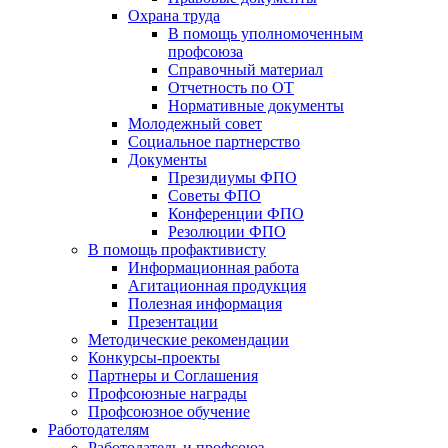
Охрана труда
В помощь уполномоченным
профсоюза
Справочный материал
Отчетность по ОТ
Нормативные документы
Молодежный совет
Социальное партнерство
Документы
Президиумы ФПО
Советы ФПО
Конференции ФПО
Резолюции ФПО
В помощь профактивисту
Информационная работа
Агитационная продукция
Полезная информация
Презентации
Методические рекомендации
Конкурсы-проекты
Партнеры и Соглашения
Профсоюзные награды
Профсоюзное обучение
Работодателям
Работодатель и профсоюз