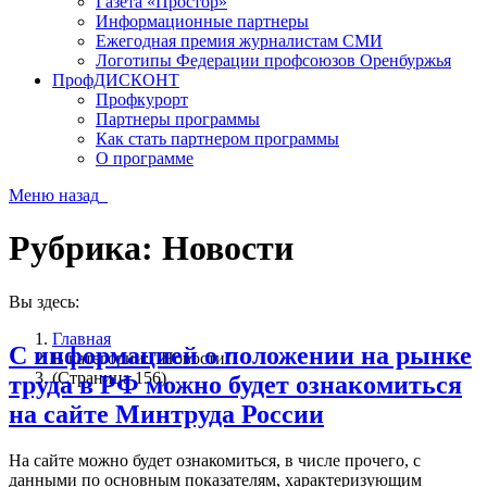
Газета «Простор»
Информационные партнеры
Ежегодная премия журналистам СМИ
Логотипы Федерации профсоюзов Оренбуржья
ПрофДИСКОНТ
Профкурорт
Партнеры программы
Как стать партнером программы
О программе
Меню
назад
Рубрика:
Новости
Вы здесь:
Главная
С информацией о положении на рынке
В категории: "Новости"
(Страница 156)
труда в РФ можно будет ознакомиться
на сайте Минтруда России
На сайте можно будет ознакомиться, в числе прочего, с
данными по основным показателям, характеризующим