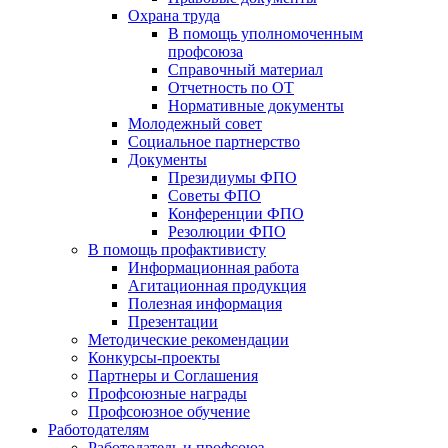
Охрана труда
В помощь уполномоченным
профсоюза
Справочный материал
Отчетность по ОТ
Нормативные документы
Молодежный совет
Социальное партнерство
Документы
Президиумы ФПО
Советы ФПО
Конференции ФПО
Резолюции ФПО
В помощь профактивисту
Информационная работа
Агитационная продукция
Полезная информация
Презентации
Методические рекомендации
Конкурсы-проекты
Партнеры и Соглашения
Профсоюзные награды
Профсоюзное обучение
Работодателям
Работодатель и профсоюз