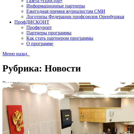
Газета «Простор»
Информационные партнеры
Ежегодная премия журналистам СМИ
Логотипы Федерации профсоюзов Оренбуржья
ПрофДИСКОНТ
Профкурорт
Партнеры программы
Как стать партнером программы
О программе
Меню
назад
Рубрика:
Новости
Вы здесь:
Главная
В категории: "Новости"
(Страница 115)