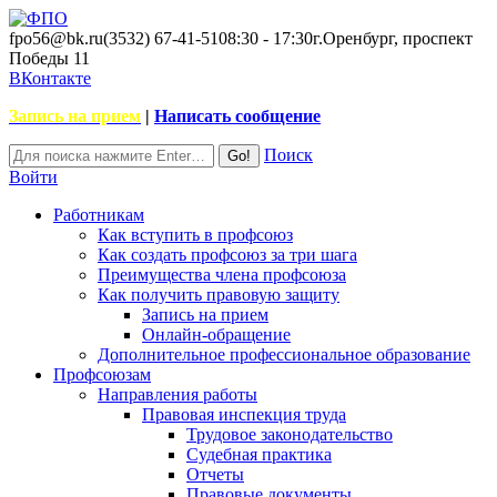
fpo56@bk.ru
(3532) 67-41-51
08:30 - 17:30
г.Оренбург, проспект
Победы 11
ВКонтакте
Запись на прием
|
Написать сообщение
Поиск
Войти
Работникам
Как вступить в профсоюз
Как создать профсоюз за три шага
Преимущества члена профсоюза
Как получить правовую защиту
Запись на прием
Онлайн-обращение
Дополнительное профессиональное образование
Профсоюзам
Направления работы
Правовая инспекция труда
Трудовое законодательство
Судебная практика
Отчеты
Правовые документы