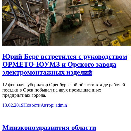
Юрий Берг встретился с руководством
ОРМЕТО-ЮУМЗ и Орского завода
электромонтажных изделий
12 февраля губернатор Оренбургской области в ходе рабочей
поездки в Орск побывал на двух промышленных
предприятиях города.
13.02.2019
Новости
Автор:
admin
Минэкономразвития области