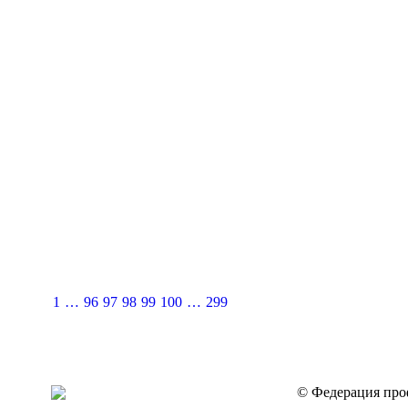
1
…
96
97
98
99
100
…
299
© Федерация проф