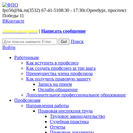
fpo56@bk.ru
(3532) 67-41-51
08:30 - 17:30
г.Оренбург, проспект
Победы 11
ВКонтакте
Запись на прием
|
Написать сообщение
Поиск
Войти
Работникам
Как вступить в профсоюз
Как создать профсоюз за три шага
Преимущества члена профсоюза
Как получить правовую защиту
Запись на прием
Онлайн-обращение
Дополнительное профессиональное образование
Профсоюзам
Направления работы
Правовая инспекция труда
Трудовое законодательство
Судебная практика
Отчеты
Правовые документы