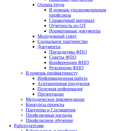
Охрана труда
В помощь уполномоченным
профсоюза
Справочный материал
Отчетность по ОТ
Нормативные документы
Молодежный совет
Социальное партнерство
Документы
Президиумы ФПО
Советы ФПО
Конференции ФПО
Резолюции ФПО
В помощь профактивисту
Информационная работа
Агитационная продукция
Полезная информация
Презентации
Методические рекомендации
Конкурсы-проекты
Партнеры и Соглашения
Профсоюзные награды
Профсоюзное обучение
Работодателям
Работодатель и профсоюз