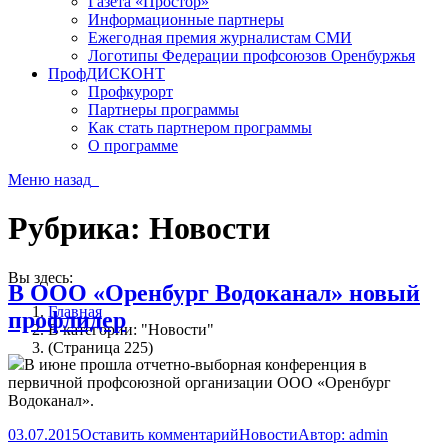
Газета «Простор»
Информационные партнеры
Ежегодная премия журналистам СМИ
Логотипы Федерации профсоюзов Оренбуржья
ПрофДИСКОНТ
Профкурорт
Партнеры программы
Как стать партнером программы
О программе
Меню
назад
Рубрика:
Новости
Вы здесь:
В ООО «Оренбург Водоканал» новый
Главная
профлидер
В категории: "Новости"
(Страница 225)
В июне прошла отчетно-выборная конференция в
первичной профсоюзной организации ООО «Оренбург
Водоканал».
03.07.2015
Оставить комментарий
Новости
Автор:
admin