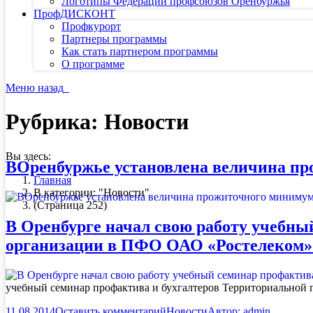
Логотипы Федерации профсоюзов Оренбуржья
ПрофДИСКОНТ
Профкурорт
Партнеры программы
Как стать партнером программы
О программе
Меню
назад
Рубрика:
Новости
Вы здесь:
ВОренбуржье установлена величина про
Главная
В категории: "Новости"
(Страница 252)
В Оренбурге начал свою работу учебны
организации в ПФО ОАО «Ростелеком»
учебный семинар профактива и бухгалтеров Территориальной
11.08.2014
Оставить комментарий
Новости
Автор:
admin