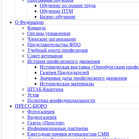
Обучение по охране труда
Обучение ПТМ
Бизнес-обучение
О Федерации
Команда
Органы управления
Членские организации
Представительства ФПО
Учебный центр профсоюзов
Совет ветеранов
История профсоюзного движения
Историческая выставка «Оренбургским профс
Галерея Председателей
Значимые даты профсоюзного движения
Исторические материалы
ШТАБ-Квартира
Устав
Политика конфиденциальности
ПРЕСС-БЮРО
Фотогалерея
Видеогалерея
Газета «Простор»
Информационные партнеры
Ежегодная премия журналистам СМИ