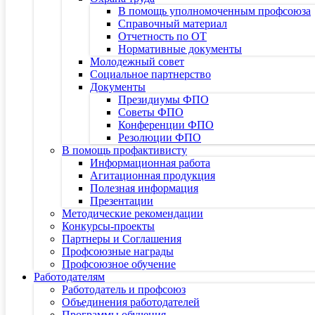
В помощь уполномоченным профсоюза
Справочный материал
Отчетность по ОТ
Нормативные документы
Молодежный совет
Социальное партнерство
Документы
Президиумы ФПО
Советы ФПО
Конференции ФПО
Резолюции ФПО
В помощь профактивисту
Информационная работа
Агитационная продукция
Полезная информация
Презентации
Методические рекомендации
Конкурсы-проекты
Партнеры и Соглашения
Профсоюзные награды
Профсоюзное обучение
Работодателям
Работодатель и профсоюз
Объединения работодателей
Программы обучения