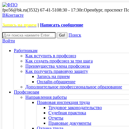
fpo56@bk.ru
(3532) 67-41-51
08:30 - 17:30
г.Оренбург, проспект П
ВКонтакте
Запись на прием
|
Написать сообщение
Поиск
Войти
Работникам
Как вступить в профсоюз
Как создать профсоюз за три шага
Преимущества члена профсоюза
Как получить правовую защиту
Запись на прием
Онлайн-обращение
Дополнительное профессиональное образование
Профсоюзам
Направления работы
Правовая инспекция труда
Трудовое законодательство
Судебная практика
Отчеты
Правовые документы
Охрана труда