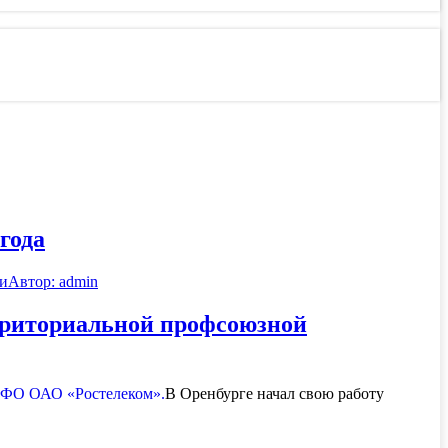
года
и
Автор:
admin
ерриториальной профсоюзной
В Оренбурге начал свою работу