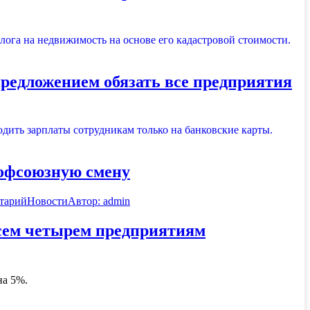
редложением обязать все предприятия
рофсоюзную смену
тарий
Новости
Автор:
admin
 всем четырем предприятиям
 на 5%.