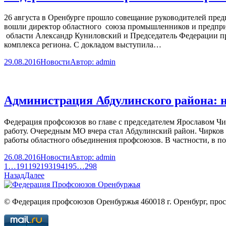
26 августа в Оренбурге прошло совещание руководителей пред
вошли директор областного союза промышленников и предпри
области Александр Куниловский и Председатель Федерации п
комплекса региона. С докладом выступила…
29.08.2016
Новости
Автор:
admin
Администрация Абдулинского района: 
Федерация профсоюзов во главе с председателем Ярославом Ч
работу. Очередным МО вчера стал Абдулинский район. Чирков п
работы областного объединения профсоюзов. В частности, в 
26.08.2016
Новости
Автор:
admin
1
…
191
192
193
194
195
…
298
Назад
Далее
© Федерация профсоюзов Оренбуржья 460018 г. Оренбург, просп