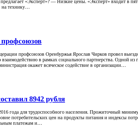
предлагает «Эксперт»? — Низкие цены. «Эксперт» входит в пя
ы на технику…
ь профсоюзов
едерации профсоюзов Оренбуржья Ярослав Чирков провел выездн
 взаимодействию в рамках социального партнерства. Одной из 
министрация окажет всяческое содействие в организации…
ставил 8942 рубля
 2016 года для трудоспособного населения. Прожиточный миниму
ровне потребительских цен на продукты питания и индексы пот
тельным платежам и…