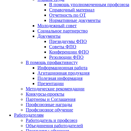
В помощь уполномоченным профсоюза
Справочный материал
Отчетность по ОТ
Нормативные документы
Молодежный совет
Социальное партнерство
Документы
Президиумы ФПО
Советы ФПО
Конференции ФПО
Резолюции ФПО
В помощь профактивисту
Информационная работа
Агитационная продукция
Полезная информация
Презентации
Методические рекомендации
Конкурсы-проекты
Партнеры и Соглашения
Профсоюзные награды
Профсоюзное обучение
Работодателям
Работодатель и профсоюз
Объединения работодателей
Программы обучения