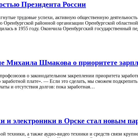
остью Президента России
гнутые трудовые успехи, активную общественную деятельность 
ю Оренбургской районной организации Оренбургской областной
илась в 1955 году. Окончила Оренбургский государственный пе
е Михаила Шмакова о приоритете зарпл
профсоюзов о законодательном закреплении приоритета зарабо
заработной плате». — Если это сделать, мы сможем подкрепить
латы и отсутствия долгов: пока заработная…
ки и электроники в Орске стал новым п
вой техники, а также аудио-видео техники и средств связи кру