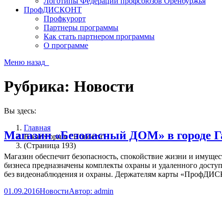
Логотипы Федерации профсоюзов Оренбуржья
ПрофДИСКОНТ
Профкурорт
Партнеры программы
Как стать партнером программы
О программе
Меню
назад
Рубрика:
Новости
Вы здесь:
Главная
Магазин «Безопасный ДОМ» в городе Г
В категории: "Новости"
(Страница 193)
Магазин обеспечит безопасность, спокойствие жизни и имущес
бизнеса предназначены комплекты охраны и удаленного доступ
без видеонаблюдения и охраны. Держателям карты «ПрофДИС
01.09.2016
Новости
Автор:
admin