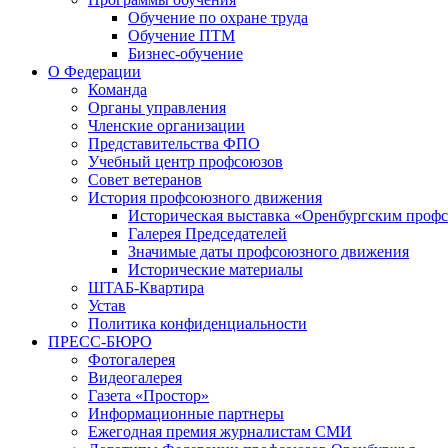
Обучение по охране труда
Обучение ПТМ
Бизнес-обучение
О Федерации
Команда
Органы управления
Членские организации
Представительства ФПО
Учебный центр профсоюзов
Совет ветеранов
История профсоюзного движения
Историческая выставка «Оренбургским профс
Галерея Председателей
Значимые даты профсоюзного движения
Исторические материалы
ШТАБ-Квартира
Устав
Политика конфиденциальности
ПРЕСС-БЮРО
Фотогалерея
Видеогалерея
Газета «Простор»
Информационные партнеры
Ежегодная премия журналистам СМИ