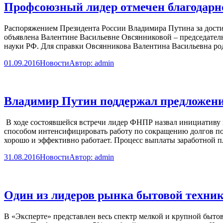
Профсоюзный лидер отмечен благодарн
Распоряжением Президента России Владимира Путина за дости
объявлена Валентине Васильевне Овсянниковой – председател
науки РФ. Для справки Овсянникова Валентина Васильевна род
01.09.2016
Новости
Автор:
admin
Владимир Путин поддержал предложени
В ходе состоявшейся встречи лидер ФНПР назвал инициативу 
способом интенсифицировать работу по сокращению долгов по 
хорошо и эффективно работает. Процесс выплаты заработной п
31.08.2016
Новости
Автор:
admin
Один из лидеров рынка бытовой техни
В «Эксперте» представлен весь спектр мелкой и крупной быто