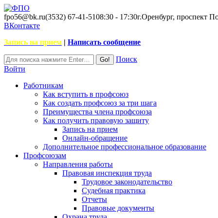
fpo56@bk.ru
(3532) 67-41-51
08:30 - 17:30
г.Оренбург, проспект П
ВКонтакте
Запись на прием
|
Написать сообщение
Поиск
Войти
Работникам
Как вступить в профсоюз
Как создать профсоюз за три шага
Преимущества члена профсоюза
Как получить правовую защиту
Запись на прием
Онлайн-обращение
Дополнительное профессиональное образование
Профсоюзам
Направления работы
Правовая инспекция труда
Трудовое законодательство
Судебная практика
Отчеты
Правовые документы
Охрана труда