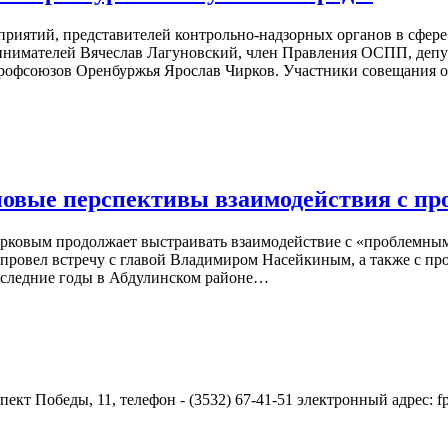
приятий, представителей контрольно-надзорных органов в сфере
нимателей Вячеслав Лагуновский, член Правления ОСПП, депут
рофсоюзов Оренбуржья Ярослав Чирков. Участники совещания о
новые перспективы взаимодействия с п
ирковым продолжает выстраивать взаимодействие с «проблемны
ровел встречу с главой Владимиром Насейкиным, а также с проф
последние годы в Абдулинском районе…
ект Победы, 11, телефон - (3532) 67-41-51 электронный адрес: 