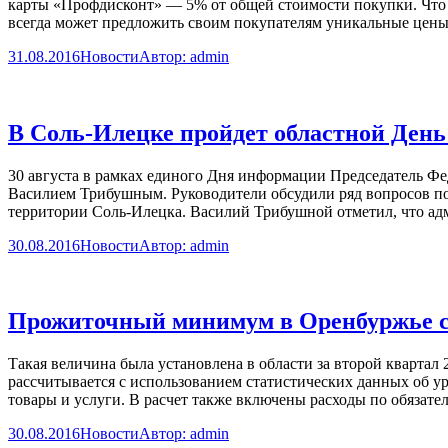
карты «Профдисконт» — 5% от общей стоимости покупки. Что 
всегда может предложить своим покупателям уникальные цен
31.08.2016
Новости
Автор:
admin
В Соль-Илецке пройдет областной Ден
30 августа в рамках единого Дня информации Председатель Ф
Василием Трибушным. Руководители обсудили ряд вопросов по
территории Соль-Илецка. Василий Трибушной отметил, что ад
30.08.2016
Новости
Автор:
admin
Прожиточный минимум в Оренбуржье со
Такая величина была установлена в области за второй квартал
рассчитывается с использованием статистических данных об у
товары и услуги. В расчет также включены расходы по обяза
30.08.2016
Новости
Автор:
admin