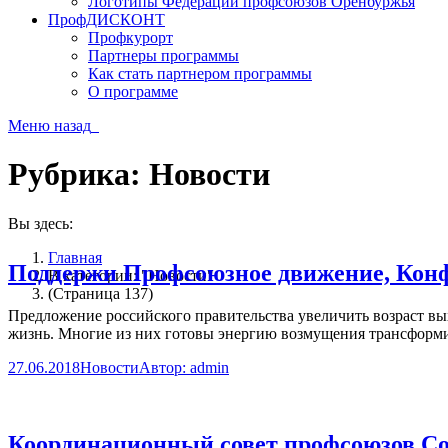
Логотипы Федерации профсоюзов Оренбуржья
ПрофДИСКОНТ
Профкурорт
Партнеры программы
Как стать партнером программы
О программе
Меню
назад
Рубрика:
Новости
Вы здесь:
Главная
Поддержи Профсоюзное движение, Конфе
В категории: "Новости"
(Страница 137)
Предложение российского правительства увеличить возраст вы
жизнь. Многие из них готовы энергию возмущения трансформир
27.06.2018
Новости
Автор:
admin
Координационный совет профсоюзов Со