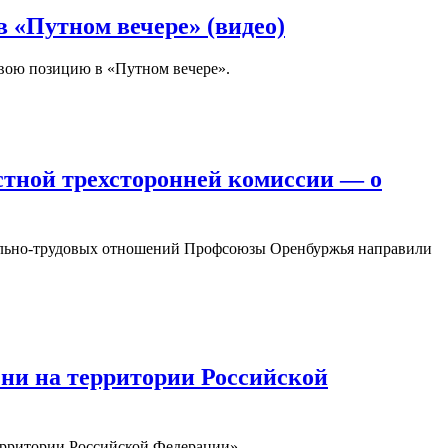
 «Путном вечере» (видео)
вою позицию в «Путном вечере».
тной трехсторонней комиссии — о
иально-трудовых отношений Профсоюзы Оренбуржья направили
зни на территории Российской
ерритории Российской Федерации».