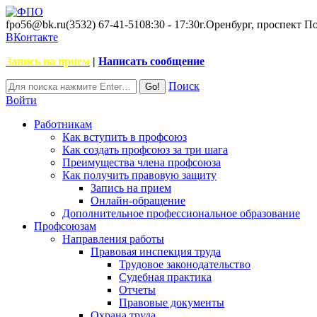
fpo56@bk.ru
(3532) 67-41-51
08:30 - 17:30
г.Оренбург, проспект П
ВКонтакте
Запись на прием
|
Написать сообщение
Поиск
Войти
Работникам
Как вступить в профсоюз
Как создать профсоюз за три шага
Преимущества члена профсоюза
Как получить правовую защиту
Запись на прием
Онлайн-обращение
Дополнительное профессиональное образование
Профсоюзам
Направления работы
Правовая инспекция труда
Трудовое законодательство
Судебная практика
Отчеты
Правовые документы
Охрана труда