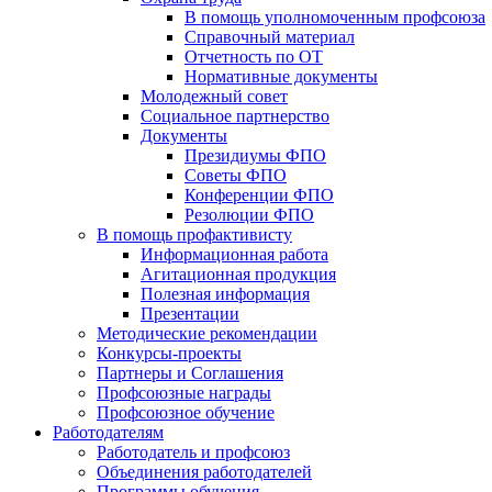
В помощь уполномоченным профсоюза
Справочный материал
Отчетность по ОТ
Нормативные документы
Молодежный совет
Социальное партнерство
Документы
Президиумы ФПО
Советы ФПО
Конференции ФПО
Резолюции ФПО
В помощь профактивисту
Информационная работа
Агитационная продукция
Полезная информация
Презентации
Методические рекомендации
Конкурсы-проекты
Партнеры и Соглашения
Профсоюзные награды
Профсоюзное обучение
Работодателям
Работодатель и профсоюз
Объединения работодателей
Программы обучения