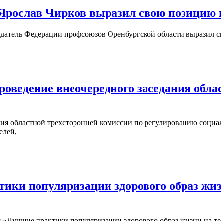
рослав Чирков выразил свою позицию в
датель Федерации профсоюзов Оренбургской области выразил с
ведение внеочередного заседания облас
ания областной трехсторонней комиссии по регулированию соц
елей,
тики популяризации здорового образ жи
 «Лучшие практики популяризации здорового образ жизни на т