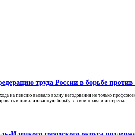
дерацию труда России в борьбе против
хода на пенсию вызвало волну негодования не только профсоюзн
овать в цивилизованную борьбу за свои права и интересы.
ль-Илецкого городского округа поддер