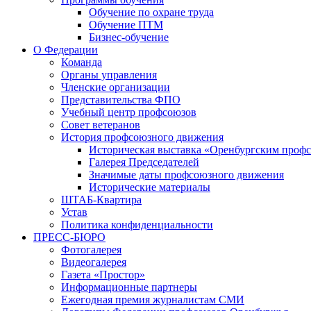
Обучение по охране труда
Обучение ПТМ
Бизнес-обучение
О Федерации
Команда
Органы управления
Членские организации
Представительства ФПО
Учебный центр профсоюзов
Совет ветеранов
История профсоюзного движения
Историческая выставка «Оренбургским профс
Галерея Председателей
Значимые даты профсоюзного движения
Исторические материалы
ШТАБ-Квартира
Устав
Политика конфиденциальности
ПРЕСС-БЮРО
Фотогалерея
Видеогалерея
Газета «Простор»
Информационные партнеры
Ежегодная премия журналистам СМИ