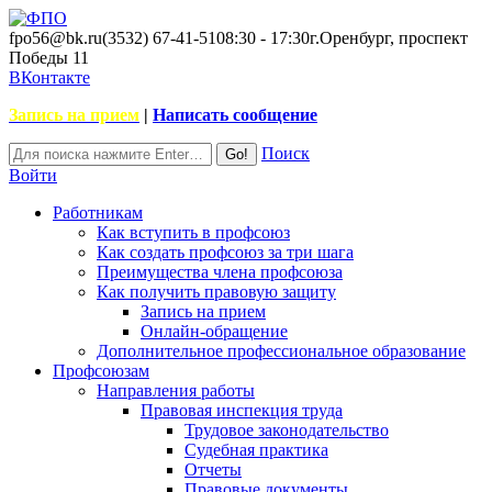
fpo56@bk.ru
(3532) 67-41-51
08:30 - 17:30
г.Оренбург, проспект
Победы 11
ВКонтакте
Запись на прием
|
Написать сообщение
Поиск
Войти
Работникам
Как вступить в профсоюз
Как создать профсоюз за три шага
Преимущества члена профсоюза
Как получить правовую защиту
Запись на прием
Онлайн-обращение
Дополнительное профессиональное образование
Профсоюзам
Направления работы
Правовая инспекция труда
Трудовое законодательство
Судебная практика
Отчеты
Правовые документы