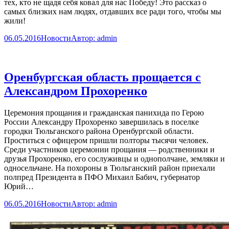
тех, кто не щадя себя ковал для нас Победу! Это рассказ о
самых близких нам людях, отдавших все ради того, чтобы мы
жили!
06.05.2016
Новости
Автор:
admin
Оренбургская область прощается с
Александром Прохоренко
Церемония прощания и гражданская панихида по Герою
России Александру Прохоренко завершилась в поселке
городки Тюльганского района Оренбургской области.
Проститься с офицером пришли полторы тысячи человек.
Среди участников церемонии прощания — родственники и
друзья Прохоренко, его сослуживцы и однополчане, земляки и
односельчане. На похороны в Тюльганский район приехали
полпред Президента в ПФО Михаил Бабич, губернатор
Юрий…
06.05.2016
Новости
Автор:
admin