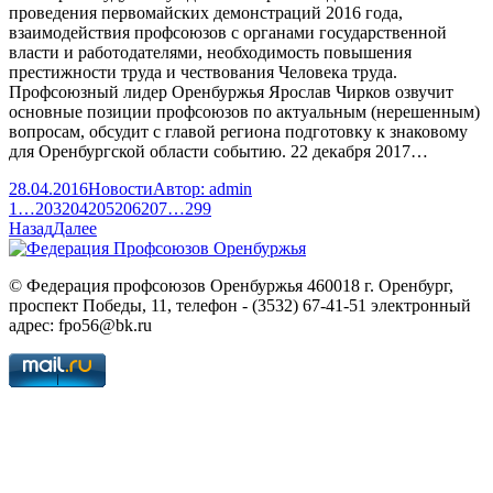
проведения первомайских демонстраций 2016 года,
взаимодействия профсоюзов с органами государственной
власти и работодателями, необходимость повышения
престижности труда и чествования Человека труда.
Профсоюзный лидер Оренбуржья Ярослав Чирков озвучит
основные позиции профсоюзов по актуальным (нерешенным)
вопросам, обсудит с главой региона подготовку к знаковому
для Оренбургской области событию. 22 декабря 2017…
28.04.2016
Новости
Автор:
admin
1
…
203
204
205
206
207
…
299
Назад
Далее
© Федерация профсоюзов Оренбуржья 460018 г. Оренбург,
проспект Победы, 11, телефон - (3532) 67-41-51 электронный
адрес: fpo56@bk.ru