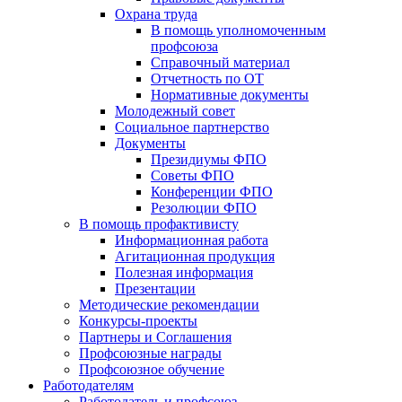
Охрана труда
В помощь уполномоченным
профсоюза
Справочный материал
Отчетность по ОТ
Нормативные документы
Молодежный совет
Социальное партнерство
Документы
Президиумы ФПО
Советы ФПО
Конференции ФПО
Резолюции ФПО
В помощь профактивисту
Информационная работа
Агитационная продукция
Полезная информация
Презентации
Методические рекомендации
Конкурсы-проекты
Партнеры и Соглашения
Профсоюзные награды
Профсоюзное обучение
Работодателям
Работодатель и профсоюз