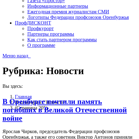
Газета «Простор»
Информационные партнеры
Ежегодная премия журналистам СМИ
Логотипы Федерации профсоюзов Оренбуржья
ПрофДИСКОНТ
Профкурорт
Партнеры программы
Как стать партнером программы
О программе
Меню
назад
Рубрика:
Новости
Вы здесь:
Главная
В Оренбурге почтили память
В категории: "Новости"
(Страница 205)
погибших в Великой Отечественной
войне
Ярослав Чирков, председатель Федерации профсоюзов
Оренбуржья, а также его советник Виктор Антонов приняли