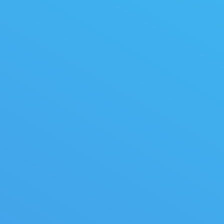
Профсоюзные активисты встретили
заводчан у входа и поздравили с 82-
летием предприятия.
11.10.2023
Новости
Автор:
admin
В ФНПР назвали причины
снижения
производительности труда
По данным Росстата,
производительность труда в России в
2022 году снизилась на 3,6% –
рекордный показатель с 2009 года.
10.10.2023
Новости
Автор:
admin
Профсоюзы России проводят