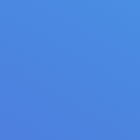
профактивистов в рамках акций ко
Дню действий «За достойный труд!».
02.10.2023
Новости
Автор:
admin
Совет профсоюзной
молодежи Приволжья
возглавила Анастасия
Султанова
Избрание нового лидера состоялось
на очередном заседании
Молодежного совета ПФО в Уфе.
27.09.2023
Новости
Автор:
admin
Молодежь профсоюзов
Оренбуржья работает на