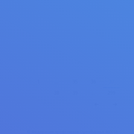
окружном этапе
«Стратегический резерв 2023»
Юбилейный 15-й Приволжский
окружной форум программы ФНПР
проходит в Уфе.
26.09.2023
Новости
Автор:
admin
1
…
35
36
37
38
39
…
299
© Федерация профсоюзов Оренбуржья 460018 г.