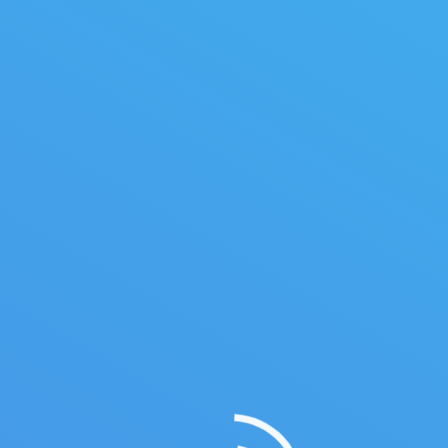
День действий «За достойный
труд!»
Ежегодно 7 октября во Всемирный
День действий «За достойный труд!»
профсоюзы России проводят акции в
защиту законных прав и интересов
трудящихся.
07.10.2023
Новости
Автор:
admin
Профсоюзы Оренбуржья
выступили за закрепление в
ТК порядка индексации
зарплаты
Вопрос о ходе индексации
заработной платы в организациях