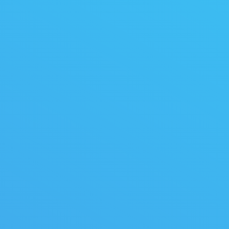
труда Алексей Косенков
принял участие в
юридическом форуме в
Волгограде
Во Всероссийском форуме приняли
участие более 100 правовых
инспекторов со всей России: от
Калининграда до Магадана.
12.10.2023
Новости
Автор:
admin
Профсоюзы Оренбуржья
поздравили работников ОМЗ
с днём основания
предприятия