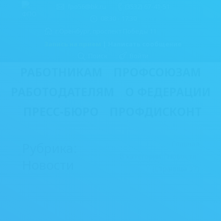
fpo56@bk.ru
(3532) 67-41-51
08:30 - 17:30
г.Оренбург, проспект Победы 11
Запись на прием
|
Написать сообщение
Поиск
Войти
РАБОТНИКАМ
ПРОФСОЮЗАМ
РАБОТОДАТЕЛЯМ
О ФЕДЕРАЦИИ
ПРЕСС-БЮРО
ПРОФДИСКОНТ
Вы здесь:
Рубрика:
Главная
В категории: "Новости"
Новости
(Страница 37)
Главный правовой инспектор