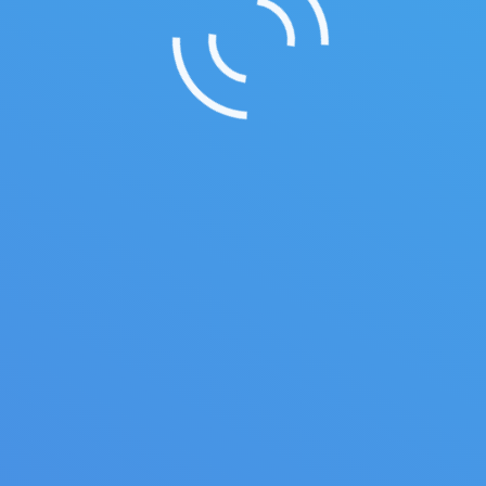
Оренбургской области стал одной из
центральных тем обсуждения
региональной трехсторонней
комиссии.
06.10.2023
Новости
Автор:
admin
В 2024 году МРОТ увеличится
на 3 тысячи рублей и составит
19 252 рубля
В конце сентября в Госдуму внесен
законопроект «О минимальном
размере оплаты труда».
06.10.2023
Новости
Автор:
admin