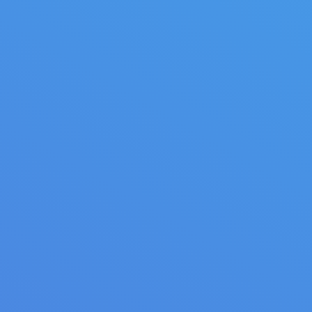
На заседании РТК профсоюзы
России акцентировали на
недооценке размеров оплаты
труда работников
Профсоюзную сторону комиссии
представляла заместитель
Председателя ФНПР Нина Кузьмина.
06.10.2023
Новости
Автор:
admin
Профсоюзы Оренбуржья
запустили викторину ко Дню
действий «За достойный
труд!»
Федерация профсоюзов Оренбуржья
дала старт викторине для