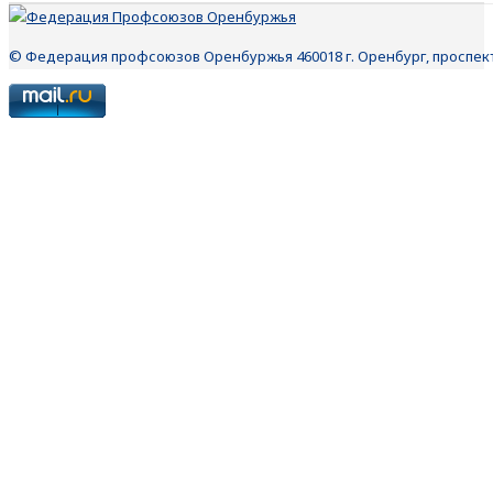
© Федерация профсоюзов Оренбуржья 460018 г. Оренбург, проспект П