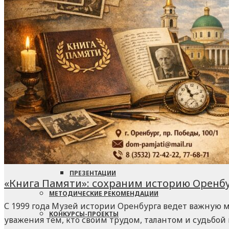
ДВИЖЕНИЯ
ПРЕЗИДИУМЫ ФПО
ИСТОРИЧЕСКИЕ МАТЕРИАЛЫ
СОВЕТЫ ФПО
ШТАБ-КВАРТИРА
КОНФЕРЕНЦИИ ФПО
УСТАВ
РЕЗОЛЮЦИИ ФПО
В ПОМОЩЬ ПРОФАКТИВИСТУ
ПОЛИТИКА КОНФИДЕНЦИАЛЬНОСТИ
ИНФОРМАЦИОННАЯ РАБОТА
АГИТАЦИОННАЯ ПРОДУКЦИЯ
ПОЛЕЗНАЯ ИНФОРМАЦИЯ
ПРЕЗЕНТАЦИИ
«Книга Памяти»: сохраним историю Оренбу
МЕТОДИЧЕСКИЕ РЕКОМЕНДАЦИИ
С 1999 года Музей истории Оренбурга ведет важную м
КОНКУРСЫ-ПРОЕКТЫ
уважения тем, кто своим трудом, талантом и судьбой