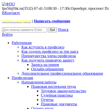
fpo56@bk.ru
(3532) 67-41-51
08:30 - 17:30
г.Оренбург, проспект П
ВКонтакте
Запись на прием
|
Написать сообщение
Поиск
Войти
Работникам
Как вступить в профсоюз
Как создать профсоюз за три шага
Преимущества члена профсоюза
Как получить правовую защиту
Запись на прием
Онлайн-обращение
Дополнительное профессиональное образование
Профсоюзам
Направления работы
Правовая инспекция труда
Трудовое законодательство
Судебная практика
Отчеты
Правовые документы
Охрана труда