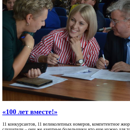
«100 лет вместе!»
11 конкурсантов, 11 великолепных номеров, компетентное жю
слушатели – они же азартные болельщики что еще нужно для то