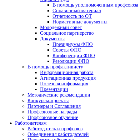
В помощь уполномоченным профсоюза
Справочный материал
Отчетность по ОТ
Нормативные документы
Молодежный совет
Социальное партнерство
Документы
Президиумы ФПО
Советы ФПО
Конференции ФПО
Резолюции ФПО
В помощь профактивисту
Информационная работа
Агитационная продукция
Полезная информация
Презентации
Методические рекомендации
Конкурсы-проекты
Партнеры и Соглашения
Профсоюзные награды
Профсоюзное обучение
Работодателям
Работодатель и профсоюз
Объединения работодателей
Программы обучения