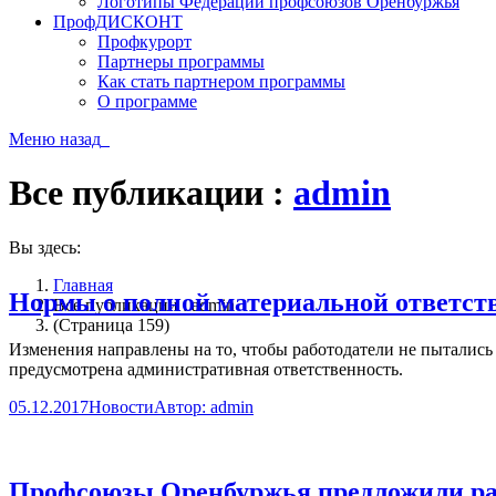
Логотипы Федерации профсоюзов Оренбуржья
ПрофДИСКОНТ
Профкурорт
Партнеры программы
Как стать партнером программы
О программе
Меню
назад
Все публикации :
admin
Вы здесь:
Главная
Нормы о полной материальной ответст
Все публикации : admin
(Страница 159)
Изменения направлены на то, чтобы работодатели не пытались
предусмотрена административная ответственность.
05.12.2017
Новости
Автор:
admin
Профсоюзы Оренбуржья предложили рас