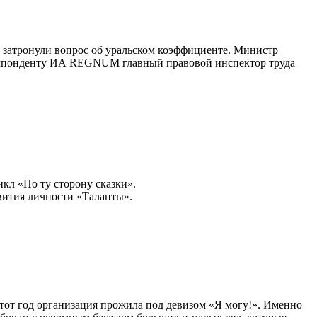
а затронули вопрос об уральском коэффициенте. Министр
рреспонденту ИА REGNUM главный правовой инспектор труда
кл «По ту сторону сказки».
вития личности «Таланты».
тот год организация прожила под девизом «Я могу!». Именно