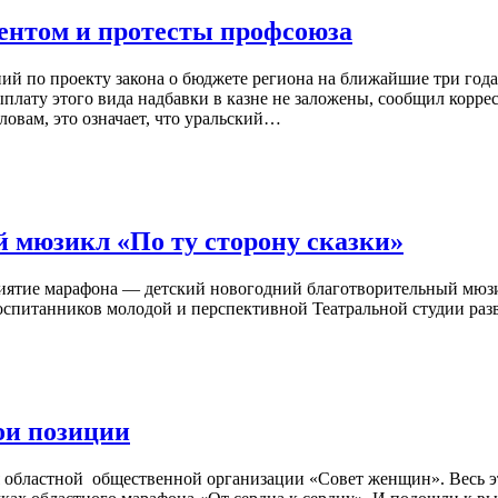
ентом и протесты профсоюза
ий по проекту закона о бюджете региона на ближайшие три год
 выплату этого вида надбавки в казне не заложены, сообщил ко
овам, это означает, что уральский…
 мюзикл «По ту сторону сказки»
приятие марафона — детский новогодний благотворительный мюзи
оспитанников молодой и перспективной Театральной студии раз
ои позиции
я областной общественной организации «Совет женщин». Весь э