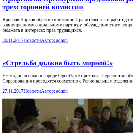
трехсторонней комиссии
Ярослав Чирков обратил внимание Правительства и работодател
равноправному социальному партнеру, обсуждение этого вопр
бюджета в интересах прав трудящихся.
30.11.2017
Новости
Автор:
admin
«Стрельба должна быть мирной!»
Ежегодно осенью в городе Оренбурге проходит Первенство об
Соревнования проводятся совместно с Региональным отделен
27.11.2017
Новости
Автор:
admin