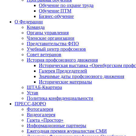
Обучение по охране труда
Обучение ПТМ
Бизнес-обучение
О Федерации
Команда
Органы управления
Членские организации
Представительства ФПО
Учебный центр профсоюзов
Совет ветеранов
История профсоюзного движения
Историческая выставка «Оренбургским профс
Галерея Председателей
Значимые даты профсоюзного движения
Исторические материалы
ШТАБ-Квартира
Устав
Политика конфиденциальности
ПРЕСС-БЮРО
Фотогалерея
Видеогалерея
Газета «Простор»
Информационные партнеры
Ежегодная премия журналистам СМИ