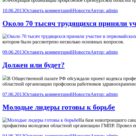
Федерация организаций профсоюзов Оренбургской области 
10.06.2013
Оставить комментарий
Новости
Автор:
admin
Около 70 тысяч трудящихся приняли уч
котором было рассмотрено несколько основных вопросов.
09.06.2013
Оставить комментарий
Новости
Автор:
admin
Должен или будет?
В Общественной палате РФ обсуждали проект кодекса проф
областной организации профсоюза работников здравоохранени
07.06.2013
Оставить комментарий
Новости
Автор:
admin
Молодые лидеры готовы к борьбе
На базе новотроицкого сан
профактива молодежи областной организации ГМПР. Провел ег
04.06.2013
Оставить комментарий
Новости
Автор:
admin