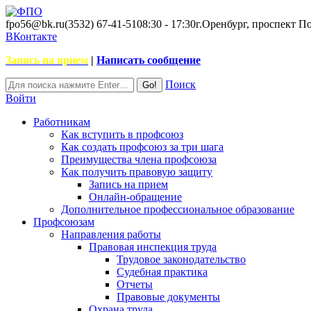
fpo56@bk.ru
(3532) 67-41-51
08:30 - 17:30
г.Оренбург, проспект П
ВКонтакте
Запись на прием
|
Написать сообщение
Поиск
Войти
Работникам
Как вступить в профсоюз
Как создать профсоюз за три шага
Преимущества члена профсоюза
Как получить правовую защиту
Запись на прием
Онлайн-обращение
Дополнительное профессиональное образование
Профсоюзам
Направления работы
Правовая инспекция труда
Трудовое законодательство
Судебная практика
Отчеты
Правовые документы
Охрана труда