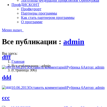
Логотипы Федерации профсоюзов Оренбуржья
ПрофДИСКОНТ
Профкурорт
Партнеры программы
Как стать партнером программы
О программе
Меню
назад
Все публикации :
admin
Вы здесь:
dfff
Главная
Все публикации : admin
10.06.2013
Оставить комментарий
Рубрика 6
Автор:
admin
(Страница 306)
ddd
10.06.2013
Оставить комментарий
Рубрика 6
Автор:
admin
ccc