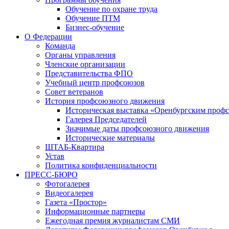
Обучение по охране труда
Обучение ПТМ
Бизнес-обучение
О Федерации
Команда
Органы управления
Членские организации
Представительства ФПО
Учебный центр профсоюзов
Совет ветеранов
История профсоюзного движения
Историческая выставка «Оренбургским профс
Галерея Председателей
Значимые даты профсоюзного движения
Исторические материалы
ШТАБ-Квартира
Устав
Политика конфиденциальности
ПРЕСС-БЮРО
Фотогалерея
Видеогалерея
Газета «Простор»
Информационные партнеры
Ежегодная премия журналистам СМИ