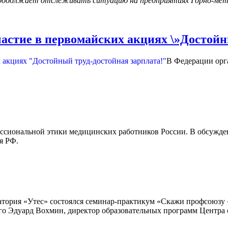
продолжает отслеживать ситуацию на предприятиях Горно-мета
астие в первомайских акциях \»Достойны
В Федерации орг
ессиональной этики медицинских работников России. В обсужде
я РФ.
атория «Утес» состоялся семинар-практикум
«Скажи профсоюзу «
о Эдуард Вохмин, директор образовательных программ Центра 