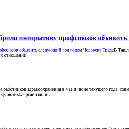
брила инициативу профсоюзов объявить 
В Ташли
ых отношений.
а работников здравоохранения в мае и июне текущего года
сов
рофсоюзных организаций.