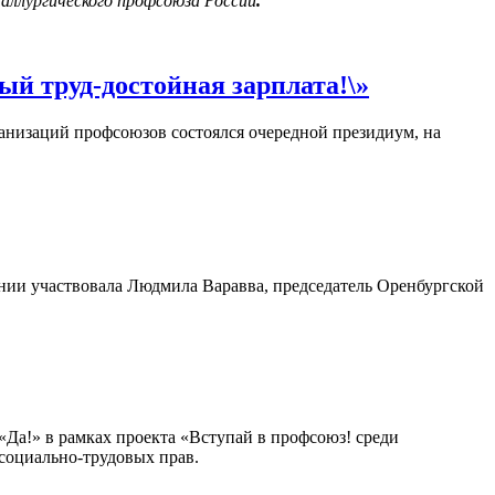
ллургического профсоюза России
.
й труд-достойная зарплата!\»
анизаций профсоюзов состоялся очередной президиум, на
нии участвовала
Людмила Варавва,
председатель Оренбургской
Да!» в рамках проекта «Вступай в профсоюз!
среди
социально-трудовых прав.