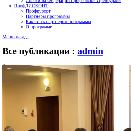
Логотипы Федерации профсоюзов Оренбуржья
ПрофДИСКОНТ
Профкурорт
Партнеры программы
Как стать партнером программы
О программе
Меню
назад
Все публикации :
admin
Вы здесь:
Главная
Все публикации : admin
(Страница 31)