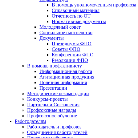
В помощь уполномоченным профсоюза
Справочный материал
Отчетность по ОТ
Нормативные документы
Молодежный совет
Социальное партнерство
Документы
Президиумы ФПО
Советы ФПО
Конференции ФПО
Резолюции ФПО
В помощь профактивисту
Информационная работа
Агитационная продукция
Полезная информация
Презентации
Методические рекомендации
Конкурсы-проекты
Партнеры и Соглашения
Профсоюзные награды
Профсоюзное обучение
Работодателям
Работодатель и профсоюз
Объединения работодателей
Программы обучения