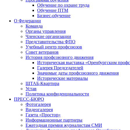
Обучение по охране труда
Обучение ПТМ
Бизнес-обучение
О Федерации
Команда
Органы управления
Членские организации
Представительства ФПО
Учебный центр профсоюзов
Совет ветеранов
История профсоюзного движения
Историческая выставка «Оренбургским профс
Галерея Председателей
Значимые даты профсоюзного движения
Исторические материалы
ШТАБ-Квартира
Устав
Политика конфиденциальности
ПРЕСС-БЮРО
Фотогалерея
Видеогалерея
Газета «Простор»
Информационные партнеры
Ежегодная премия журналистам СМИ