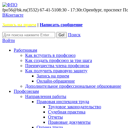
fpo56@bk.ru
(3532) 67-41-51
08:30 - 17:30
г.Оренбург, проспект П
ВКонтакте
Запись на прием
|
Написать сообщение
Поиск
Войти
Работникам
Как вступить в профсоюз
Как создать профсоюз за три шага
Преимущества члена профсоюза
Как получить правовую защиту
Запись на прием
Онлайн-обращение
Дополнительное профессиональное образование
Профсоюзам
Направления работы
Правовая инспекция труда
Трудовое законодательство
Судебная практика
Отчеты
Правовые документы
Охрана труда