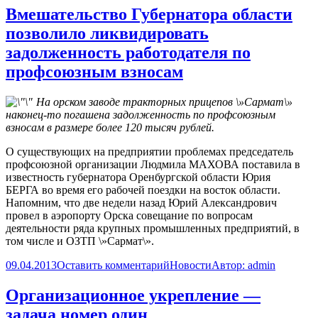
Вмешательство Губернатора области
позволило ликвидировать
задолженность работодателя по
профсоюзным взносам
На орском заводе тракторных прицепов \»Сармат\»
наконец-то погашена задолженность по профсоюзным
взносам в размере более 120 тысяч рублей.
О существующих на предприятии проблемах председатель
профсоюзной организации
Людмила МАХОВА
поставила в
известность губернатора Оренбургской области
Юрия
БЕРГА
во время его рабочей поездки на восток области.
Напомним, что две недели назад Юрий Александрович
провел в аэропорту Орска совещание по вопросам
деятельности ряда крупных промышленных предприятий, в
том числе и ОЗТП \»Сармат\».
09.04.2013
Оставить комментарий
Новости
Автор:
admin
Организационное укрепление —
задача номер один