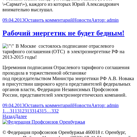
\»Сармат\»),
каждого из которых Юрий Александрович
внимательно выслушал.
09.04.2013
Оставить комментарий
Новости
Автор:
admin
Рабочий энергетик не будет бедным!
В Москве состоялось подписание отраслевого
тарифного соглашения (ОТС) в электроэнергетике РФ на
2013-2015 годы!
Церемония подписания Отраслевого тарифного соглашения
проходила в торжественной обстановке
под председательством Министра энергетики РФ
А.В. Новака
в присутствии широкого круга представителей федеральных
органов власти, Федерации Независимых Профсоюзов
России, представителей электроэнергетических компаний.
09.04.2013
Оставить комментарий
Новости
Автор:
admin
1
…
311
312
313
314
315
…
332
Назад
Далее
© Федерация профсоюзов Оренбуржья 460018 г. Оренбург,