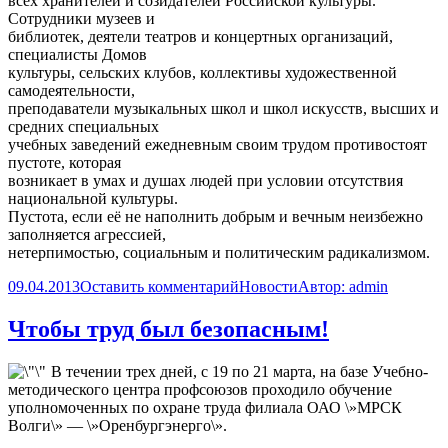
всех хранителей и созидателей Российской культуры.
Сотрудники музеев и
библиотек, деятели театров и концертных организаций,
специалисты Домов
культуры, сельских клубов, коллективы художественной
самодеятельности,
преподаватели музыкальных школ и школ искусств, высших и
средних специальных
учебных заведений ежедневным своим трудом противостоят
пустоте, которая
возникает в умах и душах людей при условии отсутствия
национальной культуры.
Пустота, если её не наполнить добрым и вечным неизбежно
заполняется агрессией,
нетерпимостью, социальным и политическим радикализмом.
09.04.2013
Оставить комментарий
Новости
Автор:
admin
Чтобы труд был безопасным!
В течении трех дней, с 19 по 21 марта, на базе Учебно-
методического центра профсоюзов проходило обучение
уполномоченных по охране труда филиала ОАО \»МРСК
Волги\» — \»Оренбургэнерго\».