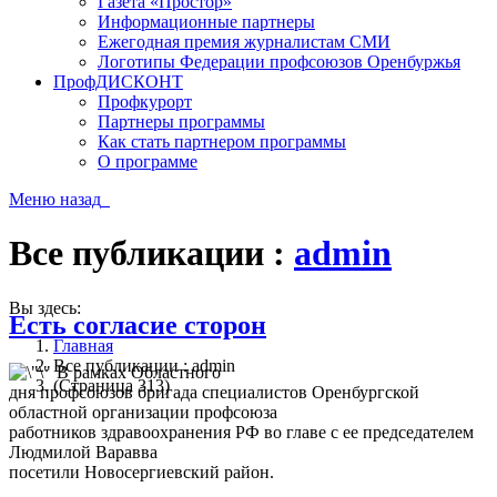
Газета «Простор»
Информационные партнеры
Ежегодная премия журналистам СМИ
Логотипы Федерации профсоюзов Оренбуржья
ПрофДИСКОНТ
Профкурорт
Партнеры программы
Как стать партнером программы
О программе
Меню
назад
Все публикации :
admin
Вы здесь:
Есть согласие сторон
Главная
Все публикации : admin
В рамках Областного
(Страница 313)
дня профсоюзов бригада специалистов Оренбургской
областной организации профсоюза
работников здравоохранения РФ во главе с ее председателем
Людмилой Варавва
посетили Новосергиевский район.