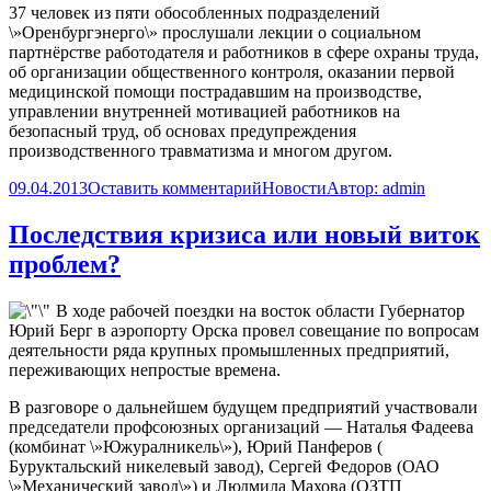
37 человек из пяти обособленных подразделений
\»Оренбургэнерго\» прослушали лекции о социальном
партнёрстве работодателя и работников в сфере охраны труда,
об организации общественного контроля, оказании первой
медицинской помощи пострадавшим на производстве,
управлении внутренней мотивацией работников на
безопасный труд, об основах предупреждения
производственного травматизма и многом другом.
09.04.2013
Оставить комментарий
Новости
Автор:
admin
Последствия кризиса или новый виток
проблем?
В ходе рабочей поездки на восток области Губернатор
Юрий Берг в аэропорту Орска провел совещание по вопросам
деятельности ряда крупных промышленных предприятий,
переживающих непростые времена.
В разговоре о дальнейшем будущем предприятий участвовали
председатели профсоюзных организаций —
Наталья Фадеева
(комбинат \»Южуралникель\»),
Юрий Панферов
(
Буруктальский никелевый завод),
Сергей Федоров
(ОАО
\»Механический завод\») и
Людмила Махова (ОЗТП