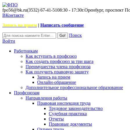
fpo56@bk.ru
(3532) 67-41-51
08:30 - 17:30
г.Оренбург, проспект П
ВКонтакте
Запись на прием
|
Написать сообщение
Поиск
Войти
Работникам
Как вступить в профсоюз
Как создать профсоюз за три шага
Преимущества члена профсоюза
Как получить правовую защиту
Запись на прием
Онлайн-обращение
Дополнительное профессиональное образование
Профсоюзам
Направления работы
Правовая инспекция труда
Трудовое законодательство
Судебная практика
Отчеты
Правовые документы
Охрана труда