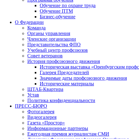
Обучение по охране труда
Обучение ПТМ
Бизнес-обучение
О Федерации
Команда
Органы управления
Членские организации
Представительства ФПО
Учебный центр профсоюзов
Совет ветеранов
История профсоюзного движения
Историческая выставка «Оренбургским профс
Галерея Председателей
Значимые даты профсоюзного движения
Исторические материалы
ШТАБ-Квартира
Устав
Политика конфиденциальности
ПРЕСС-БЮРО
Фотогалерея
Видеогалерея
Газета «Простор»
Информационные партнеры
Ежегодная премия журналистам СМИ