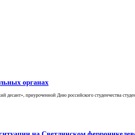
ельных органах
кий десант», приуроченной Дню российского студенчества студе
туации на Светлинском ферроникелевом