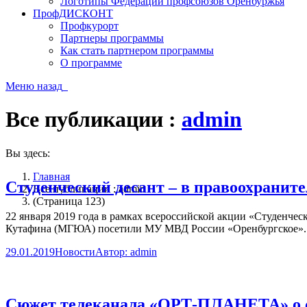
Логотипы Федерации профсоюзов Оренбуржья
ПрофДИСКОНТ
Профкурорт
Партнеры программы
Как стать партнером программы
О программе
Меню
назад
Все публикации :
admin
Вы здесь:
Главная
Студенческий десант – в правоохранит
Все публикации : admin
(Страница 123)
22 января 2019 года в рамках всероссийской акции «Студенчес
Кутафина (МГЮА) посетили МУ МВД России «Оренбургское».
29.01.2019
Новости
Автор:
admin
Сюжет телеканала «ОРТ-ПЛАНЕТА» о си