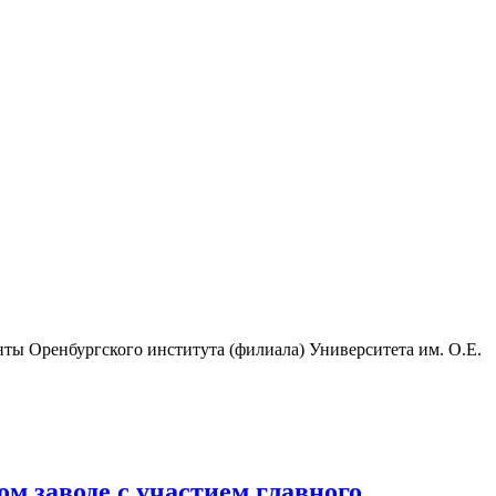
нты Оренбургского института (филиала) Университета им. О.Е.
 заводе с участием главного