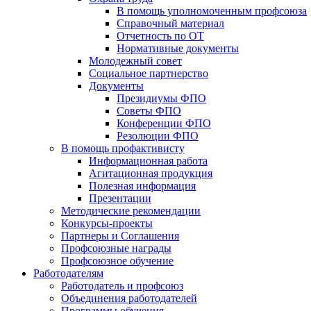
В помощь уполномоченным профсоюза
Справочный материал
Отчетность по ОТ
Нормативные документы
Молодежный совет
Социальное партнерство
Документы
Президиумы ФПО
Советы ФПО
Конференции ФПО
Резолюции ФПО
В помощь профактивисту
Информационная работа
Агитационная продукция
Полезная информация
Презентации
Методические рекомендации
Конкурсы-проекты
Партнеры и Соглашения
Профсоюзные награды
Профсоюзное обучение
Работодателям
Работодатель и профсоюз
Объединения работодателей
Программы обучения