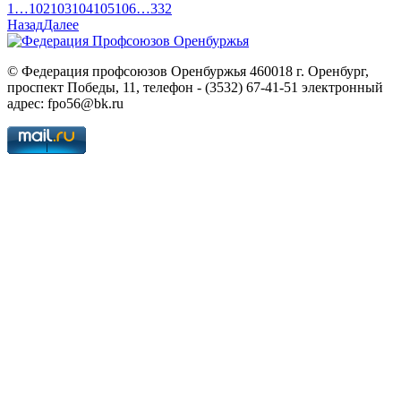
1
…
102
103
104
105
106
…
332
Назад
Далее
© Федерация профсоюзов Оренбуржья 460018 г. Оренбург,
проспект Победы, 11, телефон - (3532) 67-41-51 электронный
адрес: fpo56@bk.ru