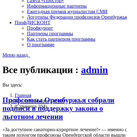
Газета «Простор»
Информационные партнеры
Ежегодная премия журналистам СМИ
Логотипы Федерации профсоюзов Оренбуржья
ПрофДИСКОНТ
Профкурорт
Партнеры программы
Как стать партнером программы
О программе
Меню
назад
Все публикации :
admin
Вы здесь:
Главная
Профсоюзы Оренбуржья собрали
Все публикации : admin
(Страница 104)
подписи в поддержку закона о
льготном лечении
«За доступное санаторно-курортное лечение!» — именно с
таким лозунгом профсоюзы Оренбургской области вышли