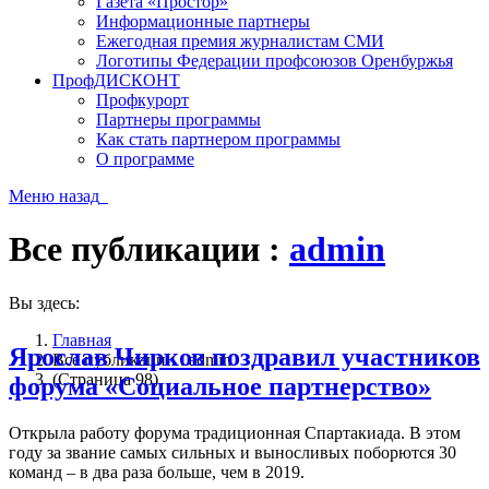
Газета «Простор»
Информационные партнеры
Ежегодная премия журналистам СМИ
Логотипы Федерации профсоюзов Оренбуржья
ПрофДИСКОНТ
Профкурорт
Партнеры программы
Как стать партнером программы
О программе
Меню
назад
Все публикации :
admin
Вы здесь:
Главная
Ярослав Чирков поздравил участников
Все публикации : admin
(Страница 98)
форума «Социальное партнерство»
Открыла работу форума традиционная Спартакиада. В этом
году за звание самых сильных и выносливых поборются 30
команд – в два раза больше, чем в 2019.