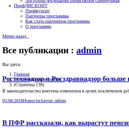
Логотипы Федерации профсоюзов Оренбуржья
ПрофДИСКОНТ
Профкурорт
Партнеры программы
Как стать партнером программы
О программе
Меню
назад
Все публикации :
admin
Вы здесь:
Главная
Ростехнадзор и Росздравнадзор больше 
Все публикации : admin
(Страница 138)
В законодательство внесены изменения в целях исключения ду
03.08.2018
Новости
Автор:
admin
В ПФР рассказали, как вырастут пенсии