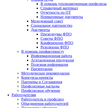
В помощь уполномоченным профсоюза
Справочный материал
Отчетность по ОТ
Нормативные документы
Молодежный совет
Социальное партнерство
Документы
Президиумы ФПО
Советы ФПО
Конференции ФПО
Резолюции ФПО
В помощь профактивисту
Информационная работа
Агитационная продукция
Полезная информация
Презентации
Методические рекомендации
Конкурсы-проекты
Партнеры и Соглашения
Профсоюзные награды
Профсоюзное обучение
Работодателям
Работодатель и профсоюз
Объединения работодателей
Программы обучения