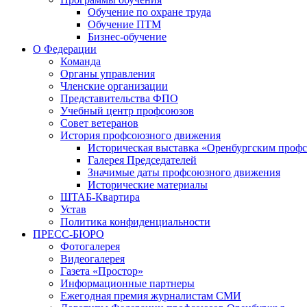
Обучение по охране труда
Обучение ПТМ
Бизнес-обучение
О Федерации
Команда
Органы управления
Членские организации
Представительства ФПО
Учебный центр профсоюзов
Совет ветеранов
История профсоюзного движения
Историческая выставка «Оренбургским профс
Галерея Председателей
Значимые даты профсоюзного движения
Исторические материалы
ШТАБ-Квартира
Устав
Политика конфиденциальности
ПРЕСС-БЮРО
Фотогалерея
Видеогалерея
Газета «Простор»
Информационные партнеры
Ежегодная премия журналистам СМИ