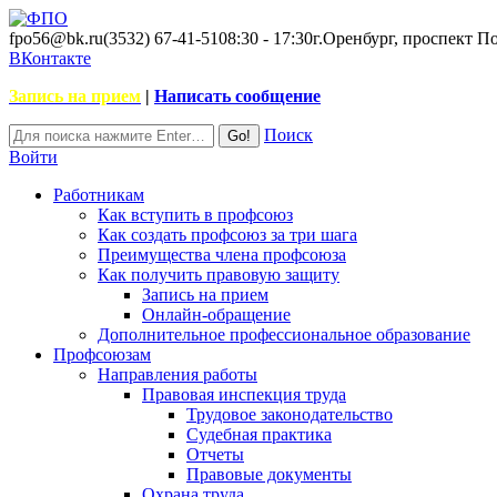
fpo56@bk.ru
(3532) 67-41-51
08:30 - 17:30
г.Оренбург, проспект П
ВКонтакте
Запись на прием
|
Написать сообщение
Поиск
Войти
Работникам
Как вступить в профсоюз
Как создать профсоюз за три шага
Преимущества члена профсоюза
Как получить правовую защиту
Запись на прием
Онлайн-обращение
Дополнительное профессиональное образование
Профсоюзам
Направления работы
Правовая инспекция труда
Трудовое законодательство
Судебная практика
Отчеты
Правовые документы
Охрана труда