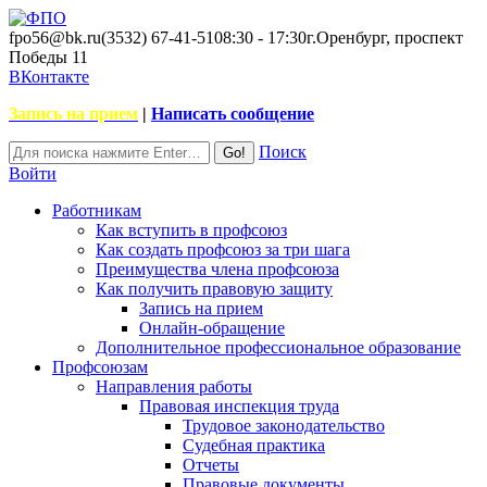
fpo56@bk.ru
(3532) 67-41-51
08:30 - 17:30
г.Оренбург, проспект
Победы 11
ВКонтакте
Запись на прием
|
Написать сообщение
Поиск
Войти
Работникам
Как вступить в профсоюз
Как создать профсоюз за три шага
Преимущества члена профсоюза
Как получить правовую защиту
Запись на прием
Онлайн-обращение
Дополнительное профессиональное образование
Профсоюзам
Направления работы
Правовая инспекция труда
Трудовое законодательство
Судебная практика
Отчеты
Правовые документы