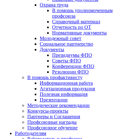
Охрана труда
В помощь уполномоченным
профсоюза
Справочный материал
Отчетность по ОТ
Нормативные документы
Молодежный совет
Социальное партнерство
Документы
Президиумы ФПО
Советы ФПО
Конференции ФПО
Резолюции ФПО
В помощь профактивисту
Информационная работа
Агитационная продукция
Полезная информация
Презентации
Методические рекомендации
Конкурсы-проекты
Партнеры и Соглашения
Профсоюзные награды
Профсоюзное обучение
Работодателям
Работодатель и профсоюз