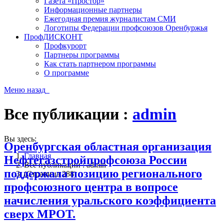
Газета «Простор»
Информационные партнеры
Ежегодная премия журналистам СМИ
Логотипы Федерации профсоюзов Оренбуржья
ПрофДИСКОНТ
Профкурорт
Партнеры программы
Как стать партнером программы
О программе
Меню
назад
Все публикации :
admin
Вы здесь:
Оренбургская областная организация
Главная
Нефтегазстройпрофсоюза России
Все публикации : admin
поддержала позицию регионального
(Страница 288)
профсоюзного центра в вопросе
начисления уральского коэффициента
сверх МРОТ.