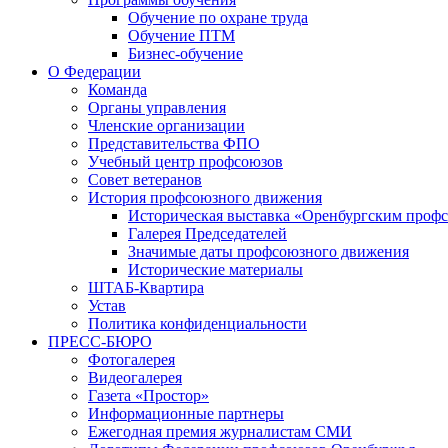
Обучение по охране труда
Обучение ПТМ
Бизнес-обучение
О Федерации
Команда
Органы управления
Членские организации
Представительства ФПО
Учебный центр профсоюзов
Совет ветеранов
История профсоюзного движения
Историческая выставка «Оренбургским профс
Галерея Председателей
Значимые даты профсоюзного движения
Исторические материалы
ШТАБ-Квартира
Устав
Политика конфиденциальности
ПРЕСС-БЮРО
Фотогалерея
Видеогалерея
Газета «Простор»
Информационные партнеры
Ежегодная премия журналистам СМИ