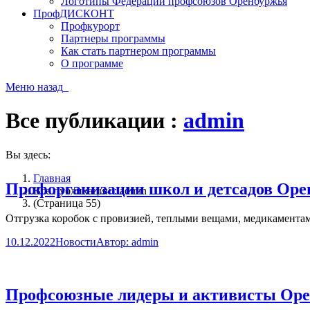
Логотипы Федерации профсоюзов Оренбуржья
ПрофДИСКОНТ
Профкурорт
Партнеры программы
Как стать партнером программы
О программе
Меню
назад
Все публикации :
admin
Вы здесь:
Главная
Профорганизации школ и детсадов Оре
Все публикации : admin
(Страница 55)
Отгрузка коробок с провизией, теплыми вещами, медикаментам
10.12.2022
Новости
Автор:
admin
Профсоюзные лидеры и активисты Орен