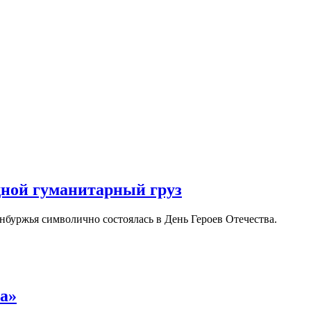
дной гуманитарный груз
буржья символично состоялась в День Героев Отечества.
а»