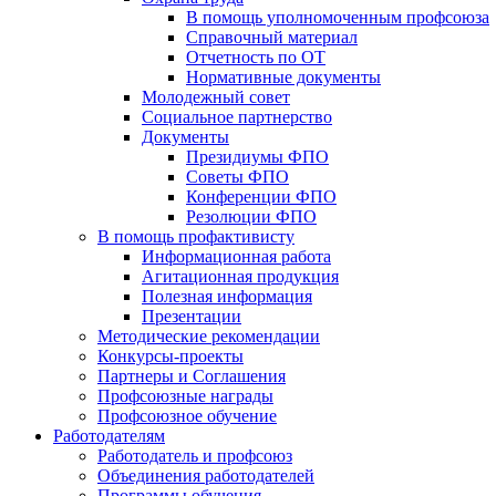
В помощь уполномоченным профсоюза
Справочный материал
Отчетность по ОТ
Нормативные документы
Молодежный совет
Социальное партнерство
Документы
Президиумы ФПО
Советы ФПО
Конференции ФПО
Резолюции ФПО
В помощь профактивисту
Информационная работа
Агитационная продукция
Полезная информация
Презентации
Методические рекомендации
Конкурсы-проекты
Партнеры и Соглашения
Профсоюзные награды
Профсоюзное обучение
Работодателям
Работодатель и профсоюз
Объединения работодателей
Программы обучения