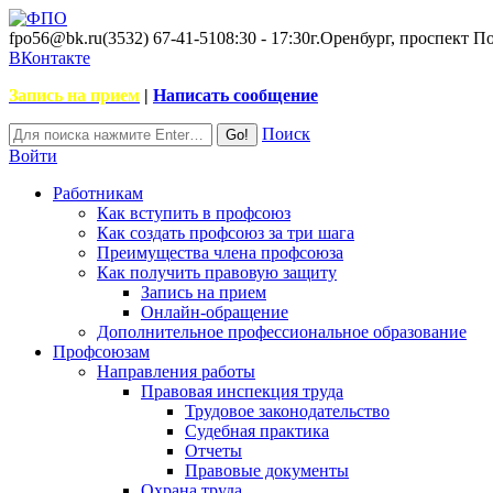
fpo56@bk.ru
(3532) 67-41-51
08:30 - 17:30
г.Оренбург, проспект П
ВКонтакте
Запись на прием
|
Написать сообщение
Поиск
Войти
Работникам
Как вступить в профсоюз
Как создать профсоюз за три шага
Преимущества члена профсоюза
Как получить правовую защиту
Запись на прием
Онлайн-обращение
Дополнительное профессиональное образование
Профсоюзам
Направления работы
Правовая инспекция труда
Трудовое законодательство
Судебная практика
Отчеты
Правовые документы
Охрана труда