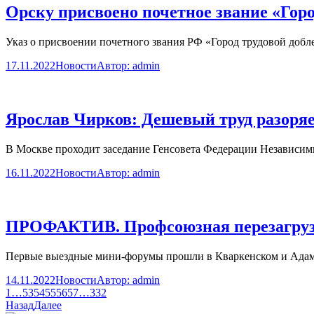
Орску присвоено почетное звание «Горо
Указ о присвоении почетного звания РФ «Город трудовой добл
17.11.2022
Новости
Автор:
admin
Ярослав Чирков: Дешевый труд разоряе
В Москве проходит заседание Генсовета Федерации Независи
16.11.2022
Новости
Автор:
admin
ПРОФАКТИВ. Профсоюзная перезагрузк
Первые выездные мини-форумы прошли в Кваркенском и Адамо
14.11.2022
Новости
Автор:
admin
1
…
53
54
55
56
57
…
332
Назад
Далее