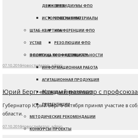
ДВИЖЕНИЯ
ПРЕЗИДИУМЫ ФПО
ИСТОРИЧЕСКИЕ МАТЕРИАЛЫ
СОВЕТЫ ФПО
ШТАБ-КВАРТИРА
КОНФЕРЕНЦИИ ФПО
УСТАВ
РЕЗОЛЮЦИИ ФПО
В ПОМОЩЬ ПРОФАКТИВИСТУ
ПОЛИТИКА КОНФИДЕНЦИАЛЬНОСТИ
07.10.2016
Новости
Автор:
admin
ИНФОРМАЦИОННАЯ РАБОТА
АГИТАЦИОННАЯ ПРОДУКЦИЯ
Юрий Берг: «Каждый разговор с профсоюзам
ПОЛЕЗНАЯ ИНФОРМАЦИЯ
ПРЕЗЕНТАЦИИ
Губернатор Юрий Берг 6 октября принял участие в с
области.
МЕТОДИЧЕСКИЕ РЕКОМЕНДАЦИИ
07.10.2016
Новости
Автор:
admin
КОНКУРСЫ-ПРОЕКТЫ