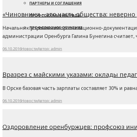
ПАРТНЕРЫ И СОГЛАШЕНИЯ
«Чиновники – это часть общества: неверно
ПРОФСОЮЗНЫЕ НАГРАДЫ
Начальник управления организационно-документаци
ПРОФСОЮЗНОЕ ОБУЧЕНИЕ
администрации Оренбурга Галина Бунегина считает, ч
06.10.2016
Новости
Автор:
admin
Вразрез с майскими указами: оклады педа
В Орске базовая часть зарплаты составляет 30% и рав
06.10.2016
Новости
Автор:
admin
Оздоровление оренбуржцев: профсоюз ин