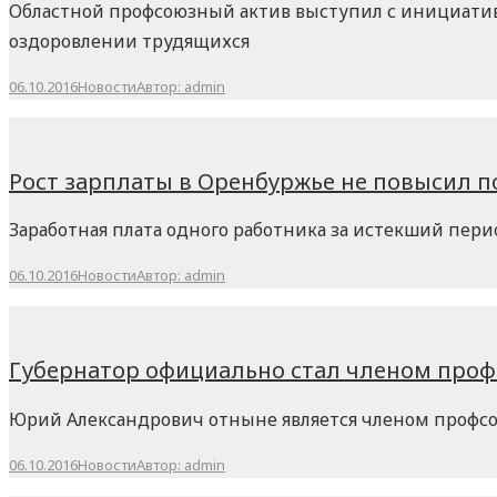
Областной профсоюзный актив выступил с инициатив
оздоровлении трудящихся
06.10.2016
Новости
Автор:
admin
Рост зарплаты в Оренбуржье не повысил п
Заработная плата одного работника за истекший перио
06.10.2016
Новости
Автор:
admin
Губернатор официально стал членом про
Юрий Александрович отныне является членом профс
06.10.2016
Новости
Автор:
admin