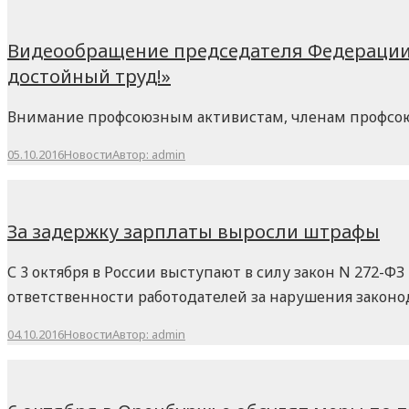
Видеообращение председателя Федерации 
достойный труд!»
Внимание профсоюзным активистам, членам профсою
05.10.2016
Новости
Автор:
admin
За задержку зарплаты выросли штрафы
С 3 октября в России выступают в силу закон N 272
ответственности работодателей за нарушения законод
04.10.2016
Новости
Автор:
admin