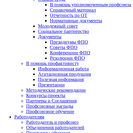
В помощь уполномоченным профсоюза
Справочный материал
Отчетность по ОТ
Нормативные документы
Молодежный совет
Социальное партнерство
Документы
Президиумы ФПО
Советы ФПО
Конференции ФПО
Резолюции ФПО
В помощь профактивисту
Информационная работа
Агитационная продукция
Полезная информация
Презентации
Методические рекомендации
Конкурсы-проекты
Партнеры и Соглашения
Профсоюзные награды
Профсоюзное обучение
Работодателям
Работодатель и профсоюз
Объединения работодателей
Программы обучения