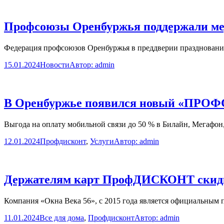
Профсоюзы Оренбуржья поддержали мед
Федерация профсоюзов Оренбуржья в преддверии празднования
15.01.2024
Новости
Автор:
admin
В Оренбуржье появился новый «ПРОФ
Выгода на оплату мобильной связи до 50 % в Билайн, Мегафон
12.01.2024
Профдисконт
,
Услуги
Автор:
admin
Держателям карт ПрофДИСКОНТ скидка
Компания «Окна Века 56», с 2015 года является официальным
11.01.2024
Все для дома
,
Профдисконт
Автор:
admin