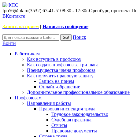
fpo56@bk.ru
(3532) 67-41-51
08:30 - 17:30
г.Оренбург, проспект П
ВКонтакте
Запись на прием
|
Написать сообщение
Поиск
Войти
Работникам
Как вступить в профсоюз
Как создать профсоюз за три шага
Преимущества члена профсоюза
Как получить правовую защиту
Запись на прием
Онлайн-обращение
Дополнительное профессиональное образование
Профсоюзам
Направления работы
Правовая инспекция труда
Трудовое законодательство
Судебная практика
Отчеты
Правовые документы
Охрана труда