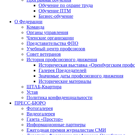
Обучение по охране труда
Обучение ПТМ
Бизнес-обучение
О Федерации
Команда
Органы управления
Членские организации
Представительства ФПО
Учебный центр профсоюзов
Совет ветеранов
История профсоюзного движения
Историческая выставка «Оренбургским профс
Галерея Председателей
Значимые даты профсоюзного движения
Исторические материалы
ШТАБ-Квартира
Устав
Политика конфиденциальности
ПРЕСС-БЮРО
Фотогалерея
Видеогалерея
Газета «Простор»
Информационные партнеры
Ежегодная премия журналистам СМИ