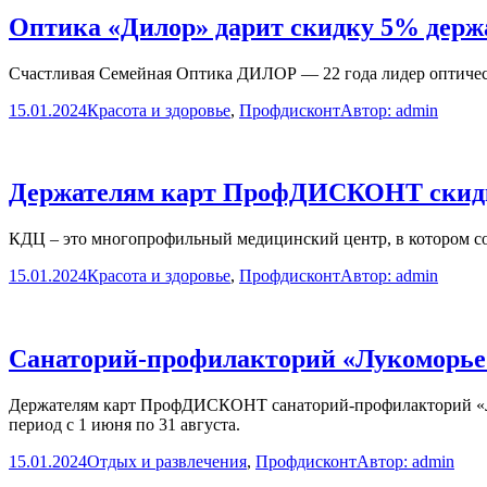
Оптика «Дилор» дарит скидку 5% де
Счастливая Семейная Оптика ДИЛОР — 22 года лидер оптическ
15.01.2024
Красота и здоровье
,
Профдисконт
Автор:
admin
Держателям карт ПрофДИСКОНТ скидка
КДЦ – это многопрофильный медицинский центр, в котором со
15.01.2024
Красота и здоровье
,
Профдисконт
Автор:
admin
Санаторий-профилакторий «Лукоморье
Держателям карт ПрофДИСКОНТ санаторий-профилакторий «Луко
период с 1 июня по 31 августа.
15.01.2024
Отдых и развлечения
,
Профдисконт
Автор:
admin