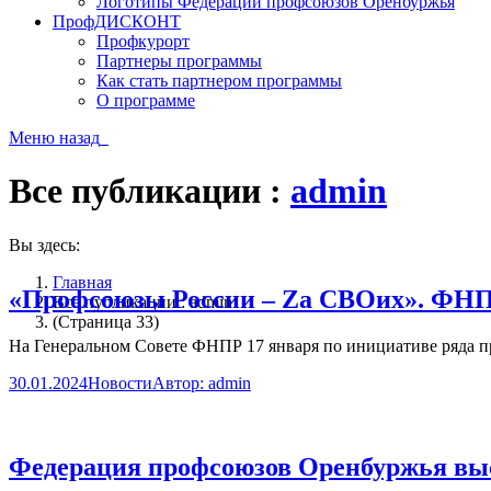
Логотипы Федерации профсоюзов Оренбуржья
ПрофДИСКОНТ
Профкурорт
Партнеры программы
Как стать партнером программы
О программе
Меню
назад
Все публикации :
admin
Вы здесь:
Главная
«Профсоюзы России – Zа СВОих». ФНП
Все публикации : admin
(Страница 33)
На Генеральном Совете ФНПР 17 января по инициативе ряда 
30.01.2024
Новости
Автор:
admin
Федерация профсоюзов Оренбуржья вы