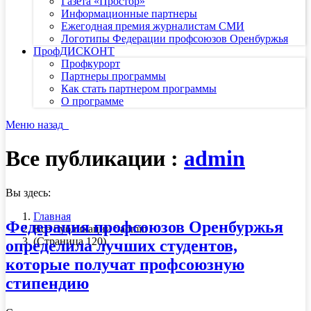
Газета «Простор»
Информационные партнеры
Ежегодная премия журналистам СМИ
Логотипы Федерации профсоюзов Оренбуржья
ПрофДИСКОНТ
Профкурорт
Партнеры программы
Как стать партнером программы
О программе
Меню
назад
Все публикации :
admin
Вы здесь:
Главная
Федерация профсоюзов Оренбуржья
Все публикации : admin
(Страница 120)
определила лучших студентов,
которые получат профсоюзную
стипендию