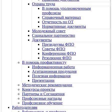
Охрана труда
В помощь уполномоченным
профсоюза
Справочный материал
Отчетность по ОТ
Нормативные документы
Молодежный совет
Социальное партнерство
Документы
Президиумы ФПО
Советы ФПО
Конференции ФПО
Резолюции ФПО
В помощь профактивисту
Информационная работа
Агитационная продукция
Полезная информация
Презентации
Методические рекомендации
Конкурсы-проекты
Партнеры и Соглашения
Профсоюзные награды
Профсоюзное обучение
Работодателям
Работодатель и профсоюз