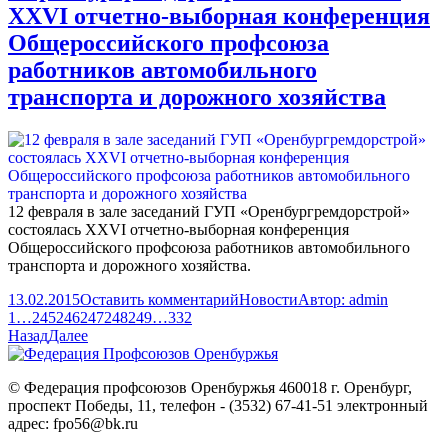
XXVI отчетно-выборная конференция
Общероссийского профсоюза
работников автомобильного
транспорта и дорожного хозяйства
12 февраля в зале заседаний ГУП «Оренбургремдорстрой»
состоялась XXVI отчетно-выборная конференция
Общероссийского профсоюза работников автомобильного
транспорта и дорожного хозяйства.
13.02.2015
Оставить комментарий
Новости
Автор:
admin
1
…
245
246
247
248
249
…
332
Назад
Далее
© Федерация профсоюзов Оренбуржья 460018 г. Оренбург,
проспект Победы, 11, телефон - (3532) 67-41-51 электронный
адрес: fpo56@bk.ru