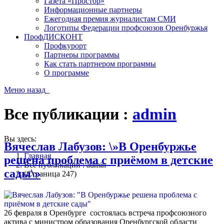
Газета «Простор»
Информационные партнеры
Ежегодная премия журналистам СМИ
Логотипы Федерации профсоюзов Оренбуржья
ПрофДИСКОНТ
Профкурорт
Партнеры программы
Как стать партнером программы
О программе
Меню
назад
Все публикации :
admin
Вы здесь:
Вячеслав Лабузов: \»В Оренбуржье
Главная
решена проблема с приёмом в детские
Все публикации : admin
сады\»
(Страница 247)
26 февраля в Оренбурге состоялась встреча профсоюзного
актива с министром образования Оренбургской области