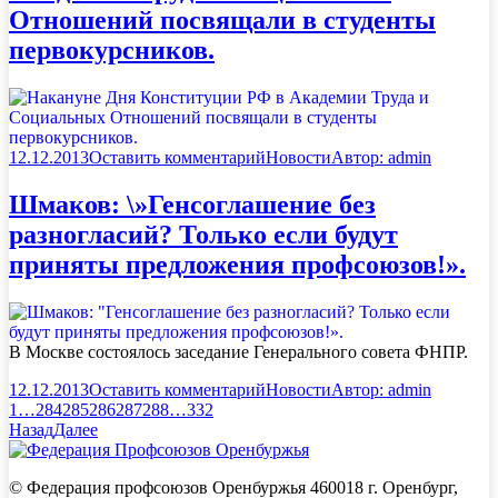
Отношений посвящали в студенты
первокурсников.
12.12.2013
Оставить комментарий
Новости
Автор:
admin
Шмаков: \»Генсоглашение без
разногласий? Только если будут
приняты предложения профсоюзов!».
В Москве состоялось заседание Генерального совета ФНПР.
12.12.2013
Оставить комментарий
Новости
Автор:
admin
1
…
284
285
286
287
288
…
332
Назад
Далее
© Федерация профсоюзов Оренбуржья 460018 г. Оренбург,