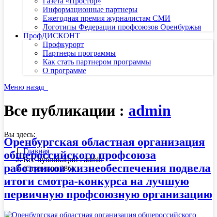
Газета «Простор»
Информационные партнеры
Ежегодная премия журналистам СМИ
Логотипы Федерации профсоюзов Оренбуржья
ПрофДИСКОНТ
Профкурорт
Партнеры программы
Как стать партнером программы
О программе
Меню
назад
Все публикации :
admin
Вы здесь:
Оренбургская областная организация
Главная
общероссийского профсоюза
Все публикации : admin
работников жизнеобеспечения подвела
(Страница 286)
итоги смотра-конкурса на лучшую
первичную профсоюзную организацию