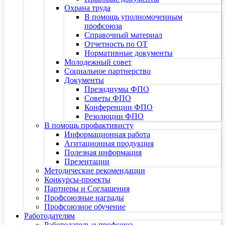
Охрана труда
В помощь уполномоченным
профсоюза
Справочный материал
Отчетность по ОТ
Нормативные документы
Молодежный совет
Социальное партнерство
Документы
Президиумы ФПО
Советы ФПО
Конференции ФПО
Резолюции ФПО
В помощь профактивисту
Информационная работа
Агитационная продукция
Полезная информация
Презентации
Методические рекомендации
Конкурсы-проекты
Партнеры и Соглашения
Профсоюзные награды
Профсоюзное обучение
Работодателям
Работодатель и профсоюз