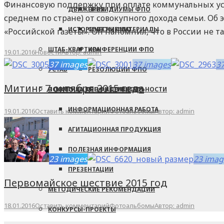
Финансовую поддержку при оплате коммунальных услу
ДВИЖЕНИЯ
ПРЕЗИДИУМЫ ФПО
среднем по стране) от совокупного дохода семьи. О
ИСТОРИЧЕСКИЕ МАТЕРИАЛЫ
СОВЕТЫ ФПО
«Российской газеты». Он напомнил, что в России не т
ШТАБ-КВАРТИРА
КОНФЕРЕНЦИИ ФПО
19.01.2016
Новости
Автор:
admin
37 images
37 images
3
УСТАВ
РЕЗОЛЮЦИИ ФПО
Митинг 7 октября 2015 года
В ПОМОЩЬ ПРОФАКТИВИСТУ
ПОЛИТИКА КОНФИДЕНЦИАЛЬНОСТИ
ИНФОРМАЦИОННАЯ РАБОТА
19.01.2016
Оставить комментарий
Фотоальбомы
Автор:
admin
АГИТАЦИОННАЯ ПРОДУКЦИЯ
ПОЛЕЗНАЯ ИНФОРМАЦИЯ
23 images
23 imag
ПРЕЗЕНТАЦИИ
Первомайское шествие 2015 год
МЕТОДИЧЕСКИЕ РЕКОМЕНДАЦИИ
18.01.2016
Оставить комментарий
Фотоальбомы
Автор:
admin
КОНКУРСЫ-ПРОЕКТЫ