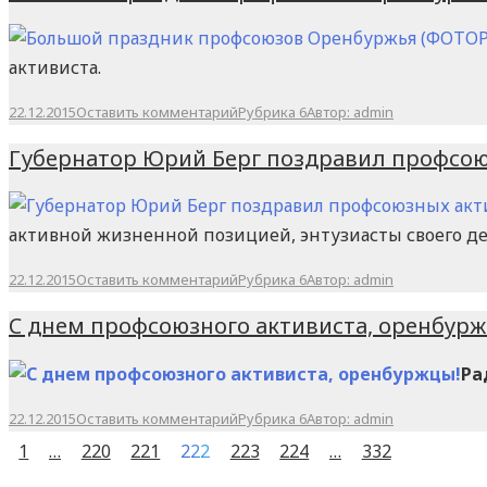
активиста.
22.12.2015
Оставить комментарий
Рубрика 6
Автор:
admin
Губернатор Юрий Берг поздравил профсою
активной жизненной позицией, энтузиасты своего де
22.12.2015
Оставить комментарий
Рубрика 6
Автор:
admin
C днем профсоюзного активиста, оренбурж
Ра
22.12.2015
Оставить комментарий
Рубрика 6
Автор:
admin
1
…
220
221
222
223
224
…
332