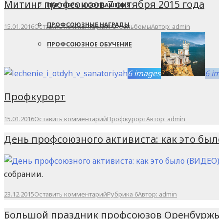
Митинг профсоюзов 7 октября 2015 года
ПАРТНЕРЫ И СОГЛАШЕНИЯ
ПРОФСОЮЗНЫЕ НАГРАДЫ
15.01.2016
Оставить комментарий
Фотоальбомы
Автор:
admin
ПРОФСОЮЗНОЕ ОБУЧЕНИЕ
6 images
6 i
Профкурорт
15.01.2016
Оставить комментарий
Профкурорт
Автор:
admin
День профсоюзного активиста: как это был
собрании.
23.12.2015
Оставить комментарий
Рубрика 6
Автор:
admin
Большой праздник профсоюзов Оренбурж