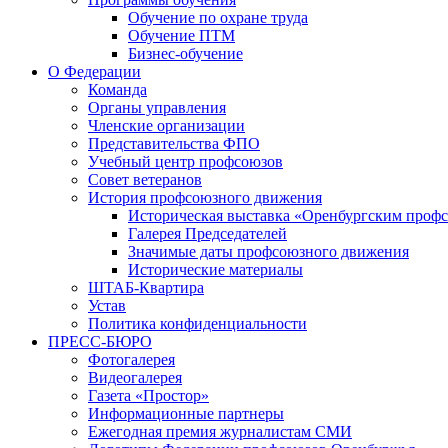
Обучение по охране труда
Обучение ПТМ
Бизнес-обучение
О Федерации
Команда
Органы управления
Членские организации
Представительства ФПО
Учебный центр профсоюзов
Совет ветеранов
История профсоюзного движения
Историческая выставка «Оренбургским профс
Галерея Председателей
Значимые даты профсоюзного движения
Исторические материалы
ШТАБ-Квартира
Устав
Политика конфиденциальности
ПРЕСС-БЮРО
Фотогалерея
Видеогалерея
Газета «Простор»
Информационные партнеры
Ежегодная премия журналистам СМИ