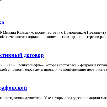
ко
Ф Михаил Кузьменко провел встречу с Помощником Президента 
обеспеченности социально-экономических прав и интересов раб
ктивный договор
 ОАО \»Оренбургнефть\», которая состоялась 7 февраля в бузу
телей с правом голоса делегировали на конференцию первичные 
арафонской
ила праздничная атмосфера. Уже который год здесь проходили м