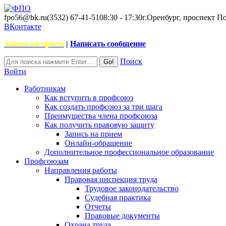
fpo56@bk.ru
(3532) 67-41-51
08:30 - 17:30
г.Оренбург, проспект П
ВКонтакте
Запись на прием
|
Написать сообщение
Поиск
Войти
Работникам
Как вступить в профсоюз
Как создать профсоюз за три шага
Преимущества члена профсоюза
Как получить правовую защиту
Запись на прием
Онлайн-обращение
Дополнительное профессиональное образование
Профсоюзам
Направления работы
Правовая инспекция труда
Трудовое законодательство
Судебная практика
Отчеты
Правовые документы
Охрана труда