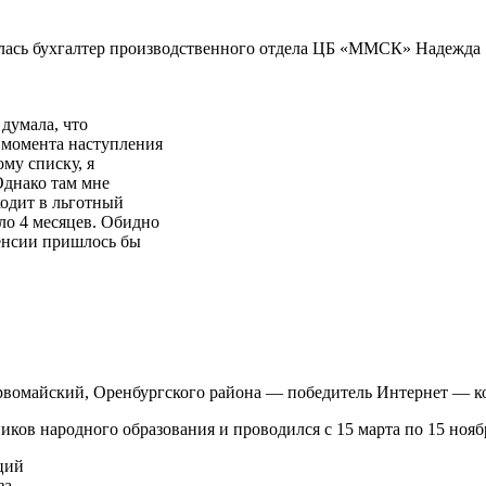
илась бухгалтер производственного отдела ЦБ «ММСК» Надежда
 думала, что
С момента наступления
му списку, я
Однако там мне
входит в льготный
ло 4 месяцев. Обидно
пенсии пришлось бы
рвомайский, Оренбургского района — победитель Интернет — 
ов народного образования и проводился с 15 марта по 15 нояб
ций
за