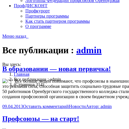
Логотипы Федерации профсоюзов Оренбуржья
ПрофДИСКОНТ
Профкурорт
Партнеры программы
Как стать партнером программы
О программе
Меню
назад
Все публикации :
admin
Вы здесь:
В образовании — новая первичка!
Главная
Все публикации : admin
Все больше людей понимают, что профсоюзы в нынешни
(Страница 314)
это реальная сила, способная защитить социально-трудовые пр
50 работников Оренбургского государственного колледжа ста
создания профсоюзной организации в своем бюджетном учреж
09.04.2013
Оставить комментарий
Новости
Автор:
admin
Профсоюзы — на старт!