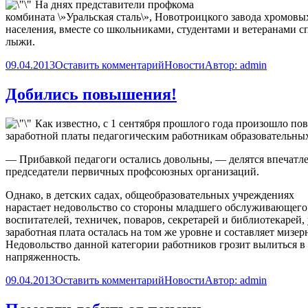
На днях представители профкома
комбината \»Уральская сталь\», Новотроицкого завода хромов
населения, вместе со школьниками, студентами и ветеранами с
лыжи.
09.04.2013
Оставить комментарий
Новости
Автор:
admin
Добились повышения!
Как известно, с 1 сентября прошлого года произошло п
заработной платы педагогическим работникам образовательны
— Прибавкой педагоги остались довольны, — делятся впечатл
председатели первичных профсоюзных организаций.
Однако, в детских садах, общеобразовательных учреждениях
нарастает недовольство со стороны младшего обслуживающего
воспитателей, техничек, поваров, секретарей и библиотекарей,
заработная плата осталась на том же уровне и составляет мизер
Недовольство данной категории работников грозит вылиться 
напряженность.
09.04.2013
Оставить комментарий
Новости
Автор:
admin