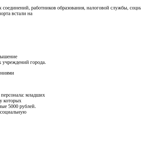
ых соединений, работников образования, налоговой службы, соц
порта встали на
овышение
х учреждений города.
ениями
 персонала: младших
 у которых
ные 5000 рублей.
в социальную