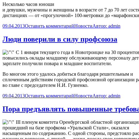
Несколько часов юноши
и девушки, мужчины и женщины в возрасте от 7 до 70 лет сост
дистанциях — от «прогулочной» 100-метровки до «марафонски
09.04.2013
Оставить комментарий
Новости
Автор:
admin
Люди поверили в силу профсоюза
С 1 января текущего года в Новотроицке на 30 проценто
повысились оклады младшему обслуживающему персоналу детс
зарплате получили повара и младшие воспитатели.
Во многом этого удалось добиться благодаря решительным и
сплоченным действиям городской профсоюзной организации р
во главе с председателем
Н.И. Гузиенко
.
09.04.2013
Оставить комментарий
Новости
Автор:
admin
Пора предъявлять повышенные требо
III
пленум комитета Оренбургской областной организац
прошедший на базе профкома «Уральской Стали», оказался
насыщенным по содержанию. С одной стороны, предстояло рас
плановых вопросов, с другой — жизнь внесла свои коррективы