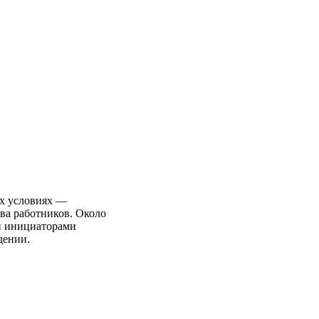
х условиях —
ава работников. Около
ли инициаторами
дении.