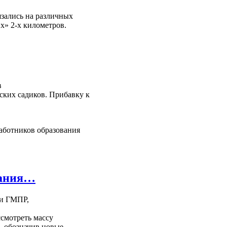
язались на различных
х» 2-х километров.
в
ких садиков. Прибавку к
аботников образования
вания…
ии ГМПР,
смотреть массу
, обозначив новые