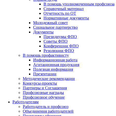
В помощь уполномоченным профсоюза
Справочный материал
Отчетность по ОТ
Нормативные документы
Молодежный совет
Социальное партнерство
Документы
Президиумы ФПО
Советы ФПО
Конференции ФПО
Резолюции ФПО
В помощь профактивисту
Информационная работа
Агитационная продукция
Полезная информация
Презентации
Методические рекомендации
Конкурсы-проекты
Партнеры и Соглашения
Профсоюзные награды
Профсоюзное обучение
Работодателям
Работодатель и профсоюз
Объединения работодателей
Программы обучения