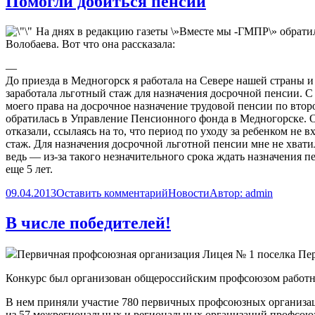
Помогли добиться пенсии
На днях в редакцию газеты \»Вместе мы -ГМПР\» обрат
Волобаева. Вот что она рассказала:
—
До приезда в Медногорск я работала на Севере нашей страны и
заработала льготный стаж для назначения досрочной пенсии. 
моего права на досрочное назначение трудовой пенсии по второ
обратилась в Управление Пенсионного фонда в Медногорске. 
отказали, ссылаясь на то, что период по уходу за ребенком не 
стаж. Для назначения досрочной льготной пенсии мне не хвати
ведь — из-за такого незначительного срока ждать назначения 
еще 5 лет.
09.04.2013
Оставить комментарий
Новости
Автор:
admin
В числе победителей!
Первичная профсоюзная организация Лицея № 1 поселка Пе
Конкурс был организован общероссийским профсоюзом работник
В нем приняли участие 780 первичных профсоюзных организа
из 57 межрегиональных и региональных организаций профсою