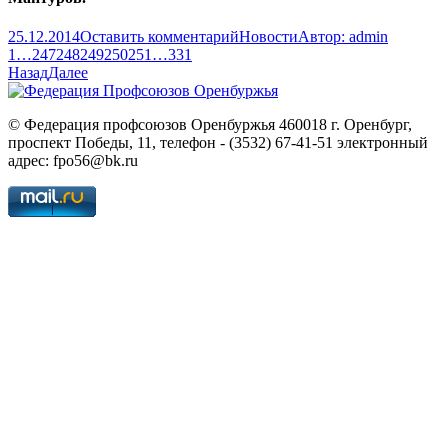
25.12.2014
Оставить комментарий
Новости
Автор:
admin
1
…
247
248
249
250
251
…
331
Назад
Далее
© Федерация профсоюзов Оренбуржья 460018 г. Оренбург,
проспект Победы, 11, телефон - (3532) 67-41-51 электронный
адрес: fpo56@bk.ru