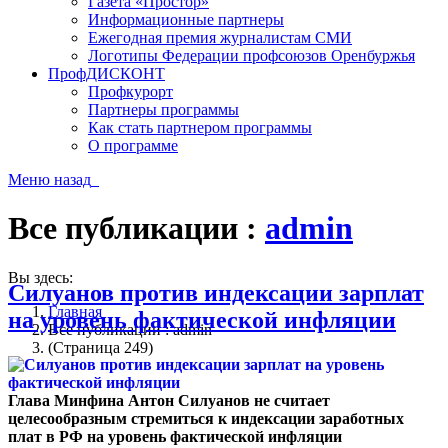
Газета «Простор»
Информационные партнеры
Ежегодная премия журналистам СМИ
Логотипы Федерации профсоюзов Оренбуржья
ПрофДИСКОНТ
Профкурорт
Партнеры программы
Как стать партнером программы
О программе
Меню
назад
Все публикации :
admin
Вы здесь:
Силуанов против индексации зарплат
Главная
на уровень фактической инфляции
Все публикации : admin
(Страница 249)
Глава Минфина Антон Силуанов не считает
целесообразным стремиться к индексации заработных
плат в РФ на уровень фактической инфляции