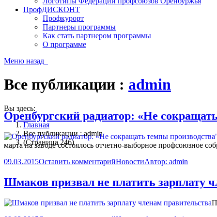
Логотипы Федерации профсоюзов Оренбуржья
ПрофДИСКОНТ
Профкурорт
Партнеры программы
Как стать партнером программы
О программе
Меню
назад
Все публикации :
admin
Вы здесь:
Оренбургский радиатор: «Не сокращать
Главная
Все публикации : admin
(Страница 246)
марта на заводе состоялось отчетно-выборное профсоюзное соб
09.03.2015
Оставить комментарий
Новости
Автор:
admin
Шмаков призвал не платить зарплату ч
П