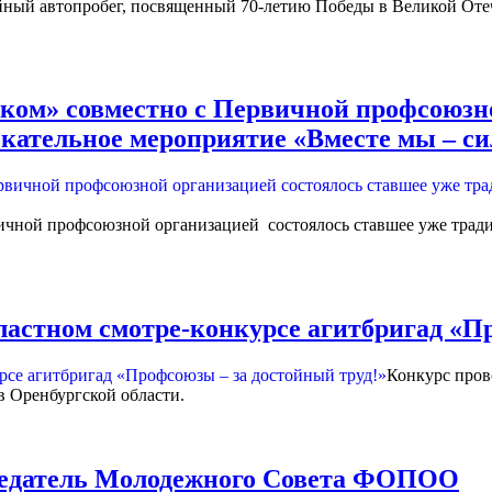
ый автопробег, посвященный 70-летию Победы в Великой Отеч
ком» совместно с Первичной профсоюзно
кательное мероприятие «Вместе мы – си
ичной профсоюзной организацией состоялось ставшее уже трад
бластном смотре-конкурсе агитбригад «П
Конкурс пров
 Оренбургской области.
седатель Молодежного Совета ФОПОО