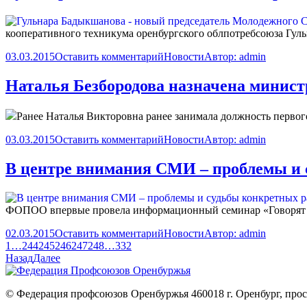
кооперативного техникума оренбургского облпотребсоюза Гуль
03.03.2015
Оставить комментарий
Новости
Автор:
admin
Наталья Безбородова назначена минист
Ранее Наталья
Викторовна ранее занимала должность первог
03.03.2015
Оставить комментарий
Новости
Автор:
admin
В центре внимания СМИ – проблемы и 
ФОПОО впервые провела информационный семинар «Говорят 
02.03.2015
Оставить комментарий
Новости
Автор:
admin
1
…
244
245
246
247
248
…
332
Назад
Далее
© Федерация профсоюзов Оренбуржья 460018 г. Оренбург, просп