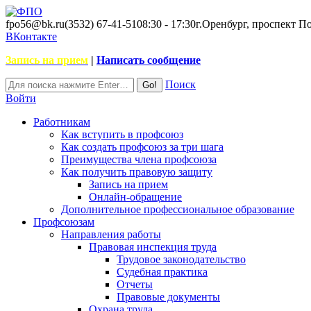
fpo56@bk.ru
(3532) 67-41-51
08:30 - 17:30
г.Оренбург, проспект П
ВКонтакте
Запись на прием
|
Написать сообщение
Поиск
Войти
Работникам
Как вступить в профсоюз
Как создать профсоюз за три шага
Преимущества члена профсоюза
Как получить правовую защиту
Запись на прием
Онлайн-обращение
Дополнительное профессиональное образование
Профсоюзам
Направления работы
Правовая инспекция труда
Трудовое законодательство
Судебная практика
Отчеты
Правовые документы
Охрана труда