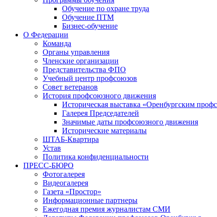
Обучение по охране труда
Обучение ПТМ
Бизнес-обучение
О Федерации
Команда
Органы управления
Членские организации
Представительства ФПО
Учебный центр профсоюзов
Совет ветеранов
История профсоюзного движения
Историческая выставка «Оренбургским профс
Галерея Председателей
Значимые даты профсоюзного движения
Исторические материалы
ШТАБ-Квартира
Устав
Политика конфиденциальности
ПРЕСС-БЮРО
Фотогалерея
Видеогалерея
Газета «Простор»
Информационные партнеры
Ежегодная премия журналистам СМИ