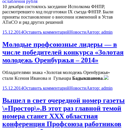
10 декабря состоялось заседание Исполкома ФНПР,
рассмотревшего ход подготовки IX съезда ФНПР. Были
приняты постановление о внесении изменений в Устав
АТиСО и ряд других решений
15.12.2014
Оставить комментарий
Новости
Автор:
admin
Молодые профсоюзные лидеры — в
числе победителей конкурса «Золотая
молодежь Оренбуржья – 2014»
Обладателями знака «Золотая молодежь Оренбуржья»
стали
Ксения Иванова и
Гульнара
Бадыкшанова
.
15.12.2014
Оставить комментарий
Новости
Автор:
admin
Вышел в свет очередной номер газеты
\»Простор\».В этот раз главной темой
номера станет XXX областная
конференция Профсоюза работников