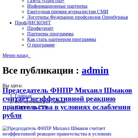
Газета «Простор»
Информационные партнеры
Ежегодная премия журналистам СМИ
Логотипы Федерации профсоюзов Оренбуржья
ПрофДИСКОНТ
Профкурорт
Партнеры программы
Как стать партнером программы
О программе
Меню
назад
Все публикации :
admin
Вы здесь:
Председатель ФНПР Михаил Шмаков
Главная
считает неэффективной реакцию
Все публикации : admin
правительства в условиях ослабления
(Страница 253)
рубля