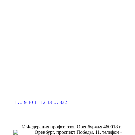
1
…
9
10
11
12
13
…
332
© Федерация профсоюзов Оренбуржья 460018 г.
Оренбург, проспект Победы, 11, телефон -