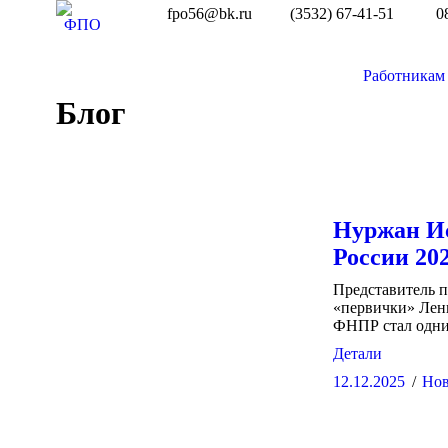
fpo56@bk.ru
(3532) 67-41-51
0
Работникам
Блог
Нуржан И
России 20
Представитель п
«первички» Лен
ФНПР стал одни
Детали
12.12.2025
Нов