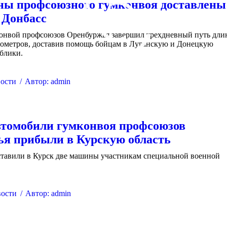
ны профсоюзного гумконвоя доставлены
 Донбасс
онвой профсоюзов Оренбуржья завершил трехдневный путь дли
илометров, доставив помощь бойцам в Луганскую и Донецкую
блики.
ости
Автор:
admin
томобили гумконвоя профсоюзов
я прибыли в Курскую область
тавили в Курск две машины участникам специальной военной
ости
Автор:
admin