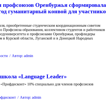
я профсоюзов Оренбуржья сформировал
 год гуманитарный конвой для участнико
иля, приобретенные студенческим координационным советом
о Профсоюза образования, коллективом студентов и работников
педуниверситета и профсоюзами Оренбуржья, профлидеры
м в Курской области, Луганской и в Донецкой Народных
ости
Автор:
admin
школа «Language Leader»
е «Профдисконт» 10% специально для членов профсоюзов
фдисконт
Автор:
admin