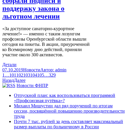
собрали подписи в
поддержку закона о
льготном лечении
«За доступное санаторно-курортное
лечение!» — именно с таким лозунгом
профсоюзы Оренбургской области вышли
сегодня на пикеты. В акции, приуроченной
ко Всемирному дню действий, приняли
участие около 300 активистов.
Детали
07.10.2019
Новости
Автор:
admin
1
…
101
102
103
104
105
…
329
Назад
Далее
Новости ФНПР
Отпускной план: как воспользоваться программой
«Профсоюзная путёвка»?
Михаил Мишустин дал ряд поручений по итогам
сессии, посвящённой повышению производительности
труда
Почти 7 тыс. рублей за день составляет максимальный
размер выплаты по больничному в России