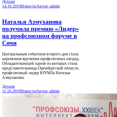
Детали
14.10.2019
Новости
Автор:
admin
Наталья Азмуханова
получила премию «Лидер»
на профсоюзном форуме в
Сочи
Центральным событием второго дня стала
церемония вручения профсоюзных наград.
Обладательницей одной из которых стала
представительница Оренбургской области,
профсоюзный лидер ЮУМЗа Наталья
Азмуханова.
Детали
11.10.2019
Новости
Автор:
admin