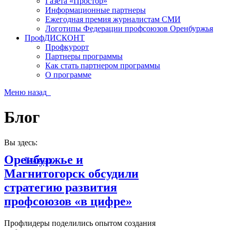
Газета «Простор»
Информационные партнеры
Ежегодная премия журналистам СМИ
Логотипы Федерации профсоюзов Оренбуржья
ПрофДИСКОНТ
Профкурорт
Партнеры программы
Как стать партнером программы
О программе
Меню
назад
Блог
Вы здесь:
Оренбуржье и
Главная
Магнитогорск обсудили
стратегию развития
профсоюзов «в цифре»
Профлидеры поделились опытом создания