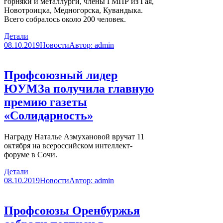
горняки и металлурги, члены ГМПР из Гая,
Новотроицка, Медногорска, Кувандыка.
Всего собралось около 200 человек.
Детали
08.10.2019
Новости
Автор:
admin
Профсоюзный лидер
ЮУМЗа получила главную
премию газеты
«Солидарность»
Награду Наталье Азмухановой вручат 11
октября на всероссийском интеллект-
форуме в Сочи.
Детали
08.10.2019
Новости
Автор:
admin
Профсоюзы Оренбуржья