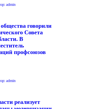
ор:
admin
 общества говорили
ического Совета
бласти. В
меститель
заций профсоюзов
ор:
admin
асти реализует
ланы модернизации