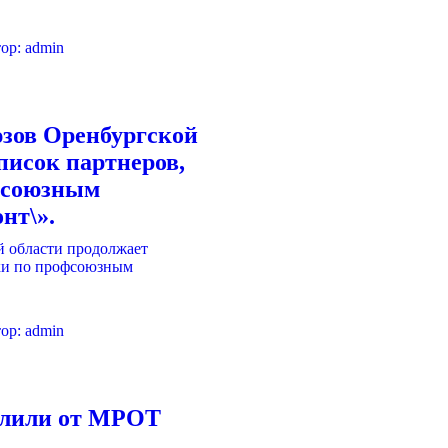
ор:
admin
зов Оренбургской
писок партнеров,
фсоюзным
нт\».
ор:
admin
елили от МРОТ