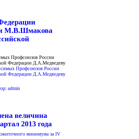
 Федерации
и М.В.Шмакова
ссийской
имых Профсоюзов России
кой Федерации Д.А.Медведеву
ор:
admin
лена величина
артал 2013 года