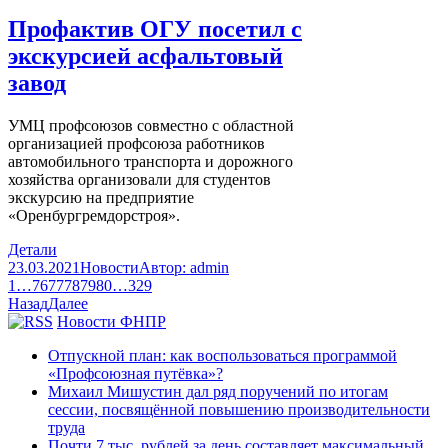
Профактив ОГУ посетил с
экскурсией асфальтовый
завод
УМЦ профсоюзов совместно с областной
организацией профсоюза работников
автомобильного транспорта и дорожного
хозяйства организовали для студентов
экскурсию на предприятие
«Оренбургремдорстроя».
Детали
23.03.2021
Новости
Автор:
admin
1
…
76
77
78
79
80
…
329
Назад
Далее
Новости ФНПР
Отпускной план: как воспользоваться программой
«Профсоюзная путёвка»?
Михаил Мишустин дал ряд поручений по итогам
сессии, посвящённой повышению производительности
труда
Почти 7 тыс. рублей за день составляет максимальный