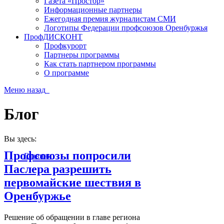
Газета «Простор»
Информационные партнеры
Ежегодная премия журналистам СМИ
Логотипы Федерации профсоюзов Оренбуржья
ПрофДИСКОНТ
Профкурорт
Партнеры программы
Как стать партнером программы
О программе
Меню
назад
Блог
Вы здесь:
Профсоюзы попросили
Главная
Паслера разрешить
первомайские шествия в
Оренбуржье
Решение об обращении в главе региона